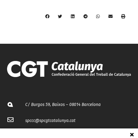
C/ Burgos 59, Baixos – 08014 Barcelona
spccc@
spcgtcatalunya.cat
935 120 481