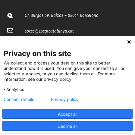
C/ Burgos 59, Baixos – 08014 Barcelona
spccc@
spcgtcatalunya.cat
935 120 481
Privacy on this site
We collect and process your data on this site to better
@CGTCatalunya
understand how it is used. You can give your consent to all or
selected purposes, or you can decline them all. For more
cgtcatalunya
information, see our privacy policy.
CGTCatalunya
Analytics
cgtcatalunya
Consent details
Privacy policy
Accept all
Desenvolupat per
Decline all