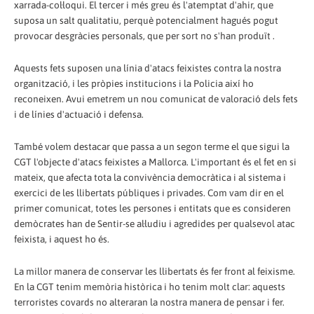
xarrada-col·loqui. El tercer i més greu és l'atemptat d'ahir, que
suposa un salt qualitatiu, perquè potencialment hagués pogut
provocar desgràcies personals, que per sort no s'han produït .
Aquests fets suposen una línia d'atacs feixistes contra la nostra
organització, i les pròpies institucions i la Policia així ho
reconeixen. Avui emetrem un nou comunicat de valoració dels fets
i de línies d'actuació i defensa.
També volem destacar que passa a un segon terme el que sigui la
CGT l'objecte d'atacs feixistes a Mallorca. L'important és el fet en si
mateix, que afecta tota la convivència democràtica i al sistema i
exercici de les llibertats públiques i privades. Com vam dir en el
primer comunicat, totes les persones i entitats que es consideren
demòcrates han de Sentir-se al·ludiu i agredides per qualsevol atac
feixista, i aquest ho és.
La millor manera de conservar les llibertats és fer front al feixisme.
En la CGT tenim memòria històrica i ho tenim molt clar: aquests
terroristes covards no alteraran la nostra manera de pensar i fer.