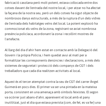
fabricació casolana però molt potent, estava col·locada entre dos
cotxes davant de l'entrada del nostre local, i per atzar no ha afectat
la façana de la nostra seu, però un dels cotxes ha sigut objecte de
nombrosos danys estructurals, a més de la ruptura d'un dels vidres
de l'entrada dels habitatges veïns del local. La potent explosió ha
commocionat els veïns de la zona, registrant-se aviat nombrosa
presència policíaca, acordonant la zona i recollint mostres de
l'artefacte.
Al llarg del dia d'ahir hem estat en contacte amb la Delegació del
Govern i la pròpia Policia, i hem quedat avui al matí per a
formalitzar les corresponents denúncies i declaracions, a més dels
sistemes de seguretat i protecció dels companys de CGT i dels
treballadors que cada dia realitzen activitats al local.
Aquest és el tercer atemptat contra la seu de CGT del carrer Àngel
Guimerà en pocs dies. El primer va ser una pintada en la mateixa
porta, consistent en una amenaça amb símbols feixistes. El segon
va ocórrer just abans-d'ahir, apareixent el local amb el pany
inutilitzat, just el dia que estava prevista (com, de fet, es va fer) una