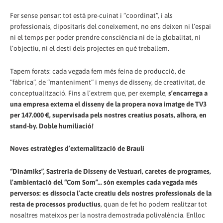
Fer sense pensar: tot està pre-cuinat i “coordinat”, i als
professionals, dipositaris del coneixement, no ens deixen ni l’espai
ni el temps per poder prendre consciència ni de la globalitat, ni
l’objectiu, ni el destí dels projectes en què treballem.
Tapem forats: cada vegada fem més feina de producció, de
“fàbrica”, de “manteniment” i menys de disseny, de creativitat, de
conceptualització. Fins a l’extrem que, per exemple,
s’encarrega a
una empresa externa el disseny de la propera nova imatge de TV3
per 147.000 €, supervisada pels nostres creatius posats, alhora, en
stand-by. Doble humiliació!
Noves estratègies d’externalització de Brauli
“Dinàmiks”, Sastreria de Disseny de Vestuari, caretes de programes,
l’ambientació del “Com Som”... són exemples cada vegada més
perversos: es dissocia l’acte creatiu dels nostres professionals de la
resta de processos productius
, quan de fet ho podem realitzar tot
nosaltres mateixos per la nostra demostrada polivalència. Enlloc