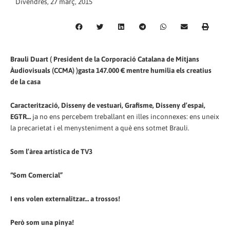
Divendres, 27 març, 2015
Brauli Duart ( President de la Corporació Catalana de Mitjans
Àudiovisuals (CCMA) )gasta 147.000 € mentre humilia els creatius
de la casa
Caracterització, Disseny de vestuari, Grafisme, Disseny d’espai,
EGTR…
ja no ens percebem treballant en illes inconnexes: ens uneix
la precarietat i el menysteniment a què ens sotmet Brauli.
Som l’àrea artística de TV3
“Som Comercial”
I ens volen externalitzar… a trossos!
Però som una pinya!