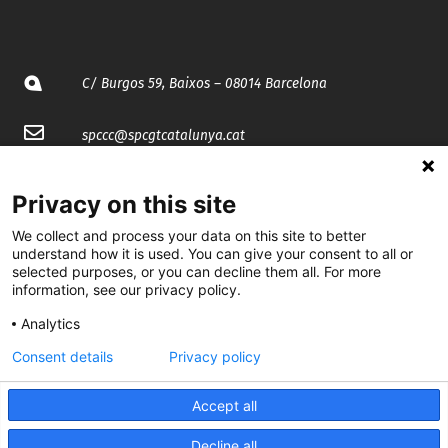
C/ Burgos 59, Baixos – 08014 Barcelona
spccc@
spcgtcatalunya.cat
935 120 481
Privacy on this site
We collect and process your data on this site to better
@CGTCatalunya
understand how it is used. You can give your consent to all or
selected purposes, or you can decline them all. For more
cgtcatalunya
information, see our privacy policy.
CGTCatalunya
Analytics
Consent details
Privacy policy
cgtcatalunya
Accept all
Decline all
Desenvolupat per