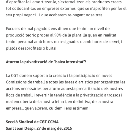
d’aprofitar-la i amortitzar-la, s’externalitzen els productes creats
tot col·locant-los en empreses externes, que se n’aprofiten per fer el
seu propi negoci… i que acabarem re-pagant nosaltres!
Excuses de mal pagador: ens diuen que tenim un nivell de
producció teòric proper al 98% de la plantilla quan en realitat
tenim personal amb hores no assignades o amb hores de servei, i
platós desaprofitats o buits!
Aturem la privatització de “baixa intensitat”!
La CGT donem suport a la creació i la participació en noves
Comissions de treball a totes les àrees d’artístics per organitzar les
accions necessàries per aturar aquesta precarització dels nostres
llocs de treball i revertir la tendència a la privatització a trossos i
mal encoberta de la nostra feina i, en definitiva, de la nostra
empresa… que valorem, cuidem i ens estimem!
Secció Sindical de CGT-CCMA
Sant Joan Despí, 27 de març del 2015