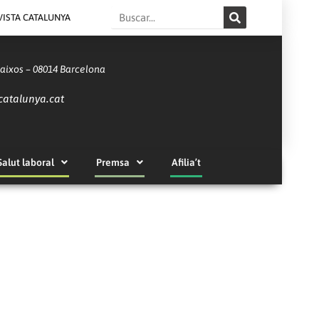
Search
VISTA CATALUNYA
Baixos – 08014 Barcelona
catalunya.cat
Salut laboral
Premsa
Afilia’t