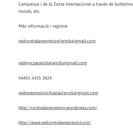
Campanya i de la Zezta Internacional a través de butlletins, 
murals, etc.
Més informació i registre:
redcontralarepresion(arroba)gmail.com
redmyczapatista(arroba)gmail.com
04455 5435 3824
redvsrepresionchiapas(arroba)gmail.com
http://contralarepresion.wordpress.com/
http://www.redcontralarepresion.org/