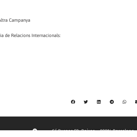
L'Altra Campanya
ia de Relacions Internacionals:
C/ Burgos 59, Baixos – 08014 Barcelona