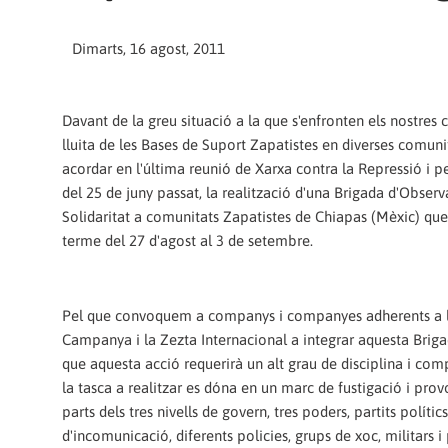
Dimarts, 16 agost, 2011
Davant de la greu situació a la que s'enfronten els nostre
lluita de les Bases de Suport Zapatistes en diverses comunit
acordar en l'última reunió de Xarxa contra la Repressió i per
del 25 de juny passat, la realització d'una Brigada d'Observ
Solidaritat a comunitats Zapatistes de Chiapas (Mèxic) que
terme del 27 d'agost al 3 de setembre.
Pel que convoquem a companys i companyes adherents a l
Campanya i la Zezta Internacional a integrar aquesta Briga
que aquesta acció requerirà un alt grau de disciplina i com
la tasca a realitzar es dóna en un marc de fustigació i pro
parts dels tres nivells de govern, tres poders, partits polític
d'incomunicació, diferents policies, grups de xoc, militars i 