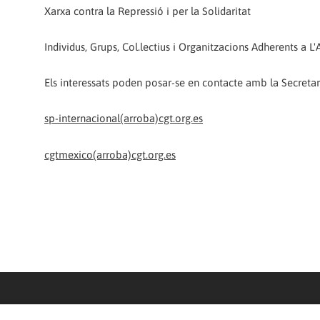
Xarxa contra la Repressió i per la Solidaritat
Individus, Grups, Col.lectius i Organitzacions Adherents a 
Els interessats poden posar-se en contacte amb la Secretar
sp-internacional(arroba)cgt.org.es
cgtmexico(arroba)cgt.org.es