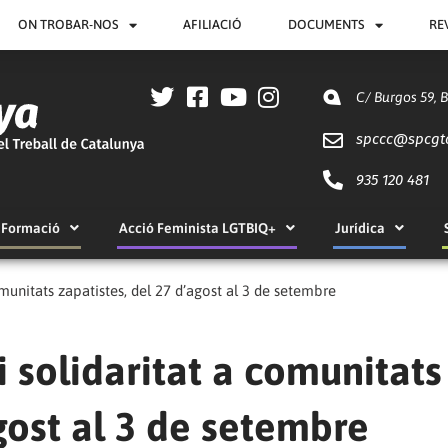
ON TROBAR-NOS
AFILIACIÓ
DOCUMENTS
RE
C/ Burgos 59, 
spccc@
spcgt
935 120 481
Formació
Acció Feminista LGTBIQ+
Jurídica
omunitats zapatistes, del 27 d’agost al 3 de setembre
i solidaritat a comunitats
agost al 3 de setembre