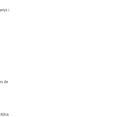
anys i
es de
'Altra