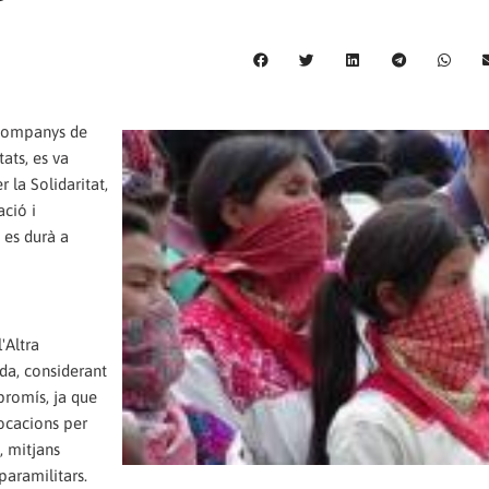
s companys de
ats, es va
 la Solidaritat,
ació i
 es durà a
'Altra
da, considerant
promís, ja que
vocacions per
s, mitjans
paramilitars.