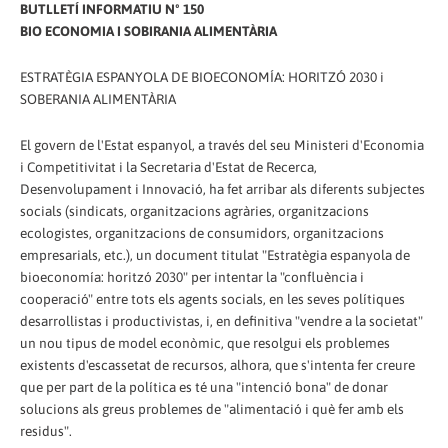
BUTLLETÍ INFORMATIU Nº 150
BIO ECONOMIA I SOBIRANIA ALIMENTÀRIA
ESTRATÈGIA ESPANYOLA DE BIOECONOMÍA: HORITZÓ 2030 i
SOBERANIA ALIMENTÀRIA
El govern de l'Estat espanyol, a través del seu Ministeri d'Economia
i Competitivitat i la Secretaria d'Estat de Recerca,
Desenvolupament i Innovació, ha fet arribar als diferents subjectes
socials (sindicats, organitzacions agràries, organitzacions
ecologistes, organitzacions de consumidors, organitzacions
empresarials, etc.), un document titulat "Estratègia espanyola de
bioeconomía: horitzó 2030" per intentar la "confluència i
cooperació" entre tots els agents socials, en les seves polítiques
desarrollistas i productivistas, i, en definitiva "vendre a la societat"
un nou tipus de model econòmic, que resolgui els problemes
existents d'escassetat de recursos, alhora, que s'intenta fer creure
que per part de la política es té una "intenció bona" de donar
solucions als greus problemes de "alimentació i què fer amb els
residus".