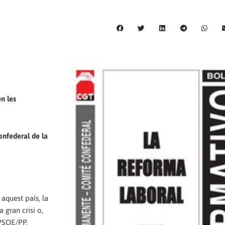
n les
onfederal de la
aquest país, la
 gran crisi o,
 PSOE/PP,