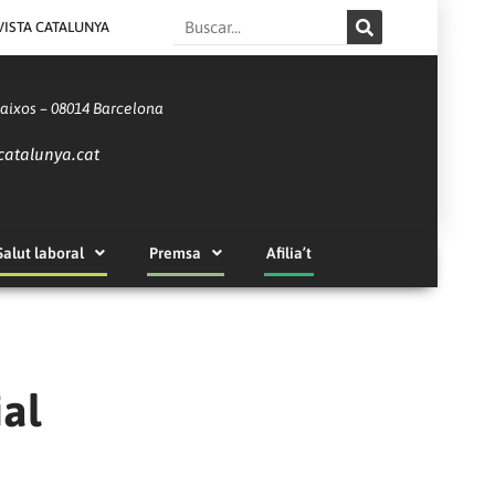
Search
VISTA CATALUNYA
Baixos – 08014 Barcelona
catalunya.cat
Salut laboral
Premsa
Afilia’t
ial