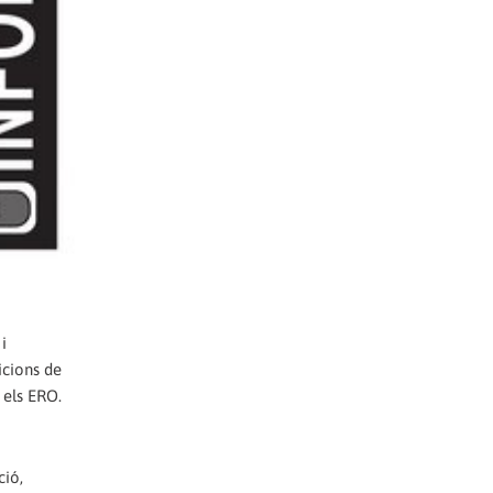
i
icions de
 els ERO.
ció,