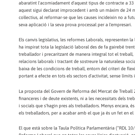
abaratint l'acomiadament d'aquest tipus de contracte a 33 d
aquest sigui declarat improcedent i amb un màxim de 24 me
col·lectius, al reformar-se que les causes incideixin no a fu
seva aplicació i la seva prova processal per a l'empresari.
Els canvis legislatius, les reformes Laborals, representen la
ha inspirat tota la legislació laboral des de fa gairebé tren
treballador i precaritzant de manera integral tot el treball, a
relacions laborals i tractant de sostreure la naturalesa socia
baixa de les condicions de treball, entorn del criteri de flex
portant a efecte en tots els sectors d'activitat, sense límits 
La proposta del Govern de Reforma del Mercat de Treball 20
financeres i de deute existents, ni a les necessitats dels t
i socials que s'hagin pres als treballadors. Menys encara, és
els treballadors, per a acabar amb el que ja és un fet en el
El que està sobre la Taula Política Parlamentària (“RDL 10