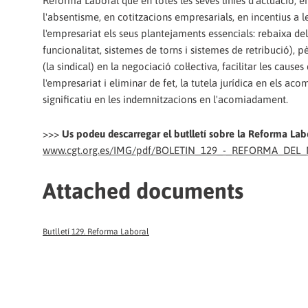
Reforma Laboral que en totes les seves línies d'actuació, 
l'absentisme, en cotitzacions empresarials, en incentius a le
l'empresariat els seus plantejaments essencials: rebaixa dels
funcionalitat, sistemes de torns i sistemes de retribució),
(la sindical) en la negociació col·lectiva, facilitar les ca
l'empresariat i eliminar de fet, la tutela jurídica en els a
significatiu en les indemnitzacions en l'acomiadament.
>>>
Us podeu descarregar el butlletí sobre la Reforma Lab
www.cgt.org.es/IMG/pdf/BOLETIN_129_-_REFORMA_DE
Attached documents
Butlletí 129. Reforma Laboral