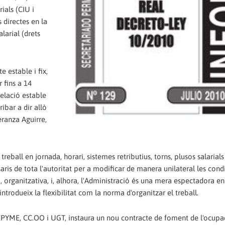
als (CIU i
s directes en la
alarial (drets
 estable i fix,
r fins a 14
elació estable
ibar a dir allò
eranza Aguirre,
eball en jornada, horari, sistemes retributius, torns, plusos salarials 
ris de tota l'autoritat per a modificar de manera unilateral les cond
, organitzativa, i, alhora, l'Administració és una mera espectadora en
introdueix la flexibilitat com la norma d'organitzar el treball.
PYME, CC.OO i UGT, instaura un nou contracte de foment de l'ocupa