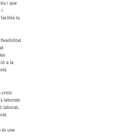
tiu i que
 i
facilita la
flexibilitat
al
les
ció a la
està
crisis
ts laborals
ó laboral,
rat.
n és una