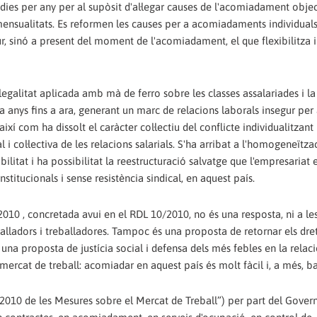
ies per any per al supòsit d'al·legar causes de l'acomiadament objec
nsualitats. Es reformen les causes per a acomiadaments individuals
tur, sinó a present del moment de l'acomiadament, el que flexibilitza i 
 legalitat aplicada amb mà de ferro sobre les classes assalariades i la 
ta anys fins a ara, generant un marc de relacions laborals insegur per 
ixí com ha dissolt el caràcter col·lectiu del conflicte individualitzant 
l i col·lectiva de les relacions salarials. S'ha arribat a l'homogeneïtza
ibilitat i ha possibilitat la reestructuració salvatge que l'empresariat 
institucionals i sense resistència sindical, en aquest país.
10 , concretada avui en el RDL 10/2010, no és una resposta, ni a les 
reballadors i treballadores. Tampoc és una proposta de retornar els dre
 una proposta de justícia social i defensa dels més febles en la relaci
 mercat de treball: acomiadar en aquest país és molt fàcil i, a més, ba
/2010 de les Mesures sobre el Mercat de Treball”) per part del Gover