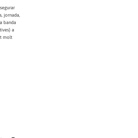
ssegurar
s, jornada,
na banda
tives) a
nt molt