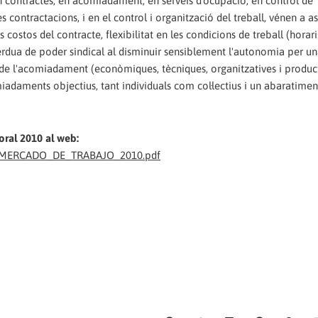
en contractes, en acomiadament, en serveis d'ocupació, en control de
s contractacions, i en el control i organització del treball, vénen a a
 costos del contracte, flexibilitat en les condicions de treball (horari
 pèrdua de poder sindical al disminuir sensiblement l'autonomia per u
uses de l'acomiadament (econòmiques, tècniques, organitzatives i produc
comiadaments objectius, tant individuals com col·lectius i un abaratime
oral 2010 al web:
L_MERCADO_DE_TRABAJO_2010.pdf