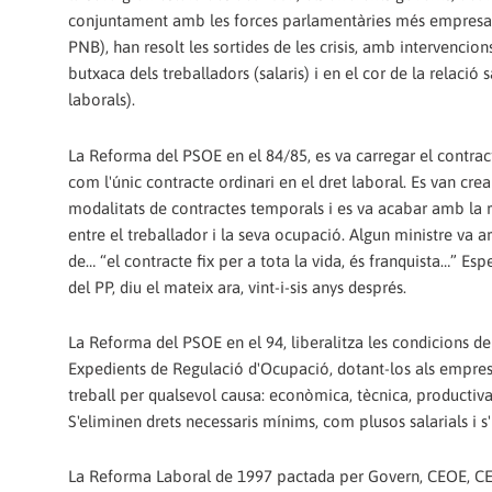
conjuntament amb les forces parlamentàries més empresari
PNB), han resolt les sortides de les crisis, amb intervencion
butxaca dels treballadors (salaris) i en el cor de la relació s
laborals).
La Reforma del PSOE en el 84/85, es va carregar el contracte
com l'únic contracte ordinari en el dret laboral. Es van crea
modalitats de contractes temporals i es va acabar amb la r
entre el treballador i la seva ocupació. Algun ministre va arr
de… “el contracte fix per a tota la vida, és franquista…” Esp
del PP, diu el mateix ara, vint-i-sis anys després.
La Reforma del PSOE en el 94, liberalitza les condicions de tr
Expedients de Regulació d'Ocupació, dotant-los als empresa
treball per qualsevol causa: econòmica, tècnica, productiva
S'eliminen drets necessaris mínims, com plusos salarials i s'
La Reforma Laboral de 1997 pactada per Govern, CEOE, CE