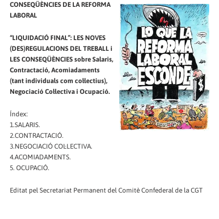
CONSEQÜÈNCIES DE LA REFORMA
LABORAL
“LIQUIDACIÓ FINAL”: LES NOVES
(DES)REGULACIONS DEL TREBALL i
LES CONSEQÜÈNCIES sobre Salaris,
Contractació, Acomiadaments
(tant individuals com col·lectius),
Negociació Col·lectiva i Ocupació.
Índex:
1.SALARIS.
2.CONTRACTACIÓ.
3.NEGOCIACIÓ COL·LECTIVA.
4.ACOMIADAMENTS.
5. OCUPACIÓ.
Editat pel Secretariat Permanent del Comitè Confederal de la CGT