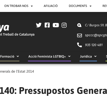
ON TROBAR-NOS
AFILIACIÓ
DOCUMENTS
RE
C/ Burgos 59, 
spccc@
spcgt
935 120 481
Formació
Acció Feminista LGTBIQ+
Jurídica
enerals de l’Estat 2014
º 140: Pressupostos Genera