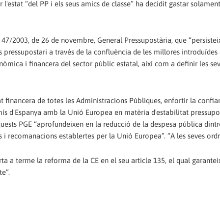
 l'estat “del PP i els seus amics de classe” ha decidit gastar solamen
ei 47/2003, de 26 de novembre, General Pressupostària, que “persiste
 pressupostari a través de la confluència de les millores introduïdes 
òmica i financera del sector públic estatal, així com a definir les s
t financera de totes les Administracions Públiques, enfortir la confi
mís d'Espanya amb la Unió Europea en matèria d'estabilitat pressupost
aquests PGE “aprofundeixen en la reducció de la despesa pública dintr
s i recomanacions establertes per la Unió Europea”. “A les seves ordr
ta a terme la reforma de la CE en el seu article 135, el qual garante
te”.