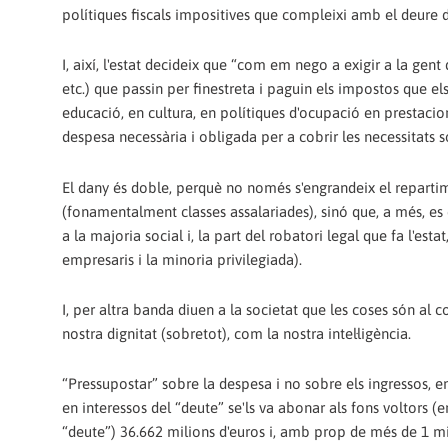
polítiques fiscals impositives que compleixi amb el deure de
I, així, l'estat decideix que “com em nego a exigir a la gent
etc.) que passin per finestreta i paguin els impostos que els
educació, en cultura, en polítiques d'ocupació en prestacion
despesa necessària i obligada per a cobrir les necessitats soci
El dany és doble, perquè no només s'engrandeix el repartime
(fonamentalment classes assalariades), sinó que, a més, es 
a la majoria social i, la part del robatori legal que fa l'est
empresaris i la minoria privilegiada).
I, per altra banda diuen a la societat que les coses són al 
nostra dignitat (sobretot), com la nostra intel·ligència.
“Pressupostar” sobre la despesa i no sobre els ingressos, 
en interessos del “deute” se'ls va abonar als fons voltors (
“deute”) 36.662 milions d'euros i, amb prop de més de 1 mi