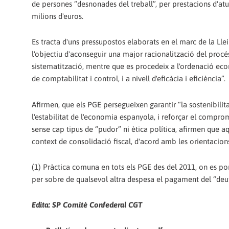
de persones “desnonades del treball”, per prestacions d'atur
milions d'euros.
Es tracta d'uns pressupostos elaborats en el marc de la Ll
l'objectiu d'aconseguir una major racionalització del procés
sistematització, mentre que es procedeix a l'ordenació econ
de comptabilitat i control, i a nivell d'eficàcia i eficiència”.
Afirmen, que els PGE persegueixen garantir “la sostenibilita
l'estabilitat de l'economia espanyola, i reforçar el compro
sense cap tipus de “pudor” ni ètica política, afirmen que 
context de consolidació fiscal, d'acord amb les orientacion
(1) Pràctica comuna en tots els PGE des del 2011, on es por
per sobre de qualsevol altra despesa el pagament del “deu
Edita: SP Comitè Confederal CGT