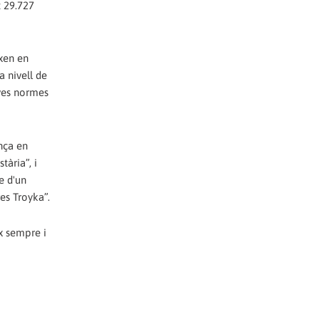
t 29.727
ixen en
a nivell de
eves normes
ança en
ària”, i
e d'un
es Troyka”.
ix sempre i