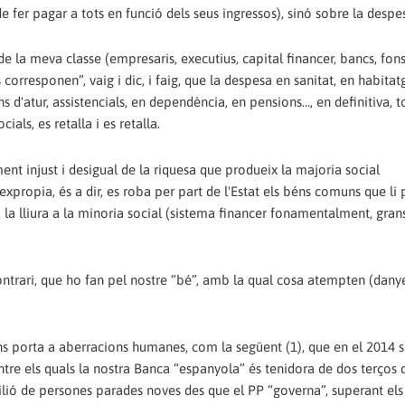
 fer pagar a tots en funció dels seus ingressos), sinó sobre la despe
 de la meva classe (empresaris, executius, capital financer, bancs, fons
 corresponen”, vaig i dic, i faig, que la despesa en sanitat, en habitat
s d'atur, assistencials, en dependència, en pensions…, en definitiva, t
als, es retalla i es retalla.
nt injust i desigual de la riquesa que produeix la majoria social
expropia, és a dir, es roba per part de l'Estat els béns comuns que li
at, la lliura a la minoria social (sistema financer fonamentalment, gran
contrari, que ho fan pel nostre “bé”, amb la qual cosa atempten (danye
ens porta a aberracions humanes, com la següent (1), que en el 2014
entre els quals la nostra Banca “espanyola” és tenidora de dos terços 
lió de persones parades noves des que el PP “governa”, superant els