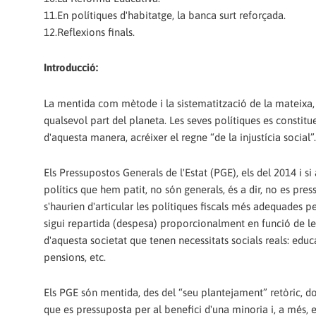
11.En polítiques d'habitatge, la banca surt reforçada.
12.Reflexions finals.
Introducció:
La mentida com mètode i la sistematització de la mateixa, és
qualsevol part del planeta. Les seves polítiques es consti
d'aquesta manera, acréixer el regne “de la injustícia social”.
Els Pressupostos Generals de l'Estat (PGE), els del 2014 i s
polítics que hem patit, no són generals, és a dir, no es pre
s'haurien d'articular les polítiques fiscals més adequades 
sigui repartida (despesa) proporcionalment en funció de les 
d'aquesta societat que tenen necessitats socials reals: educac
pensions, etc.
Els PGE són mentida, des del “seu plantejament” retòric, do
que es pressuposta per al benefici d'una minoria i, a més, es