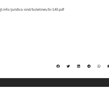
.info/juridico-sind/boletines/bi-140.pdf
C/ Burgos 59, Baixos – 08014 Barcelona
spccc@
spcgtcatalunya.cat