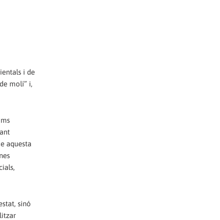
ientals i de
de molí” i,
gims
tant
ue aquesta
ones
ials,
stat, sinó
litzar