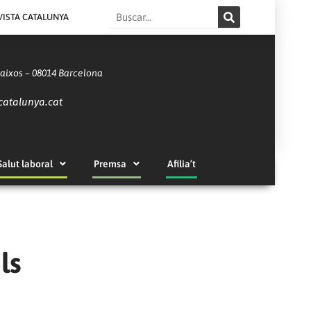
Search
VISTA CATALUNYA
Baixos – 08014 Barcelona
catalunya.cat
Salut laboral
Premsa
Afilia’t
ls