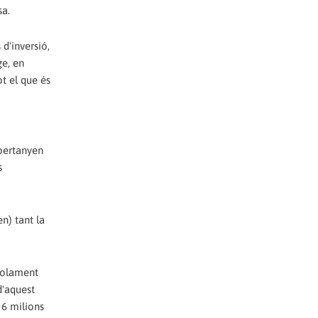
sa.
 d'inversió,
ge, en
ot el que és
 pertanyen
s
n) tant la
 solament
d'aquest
 6 milions