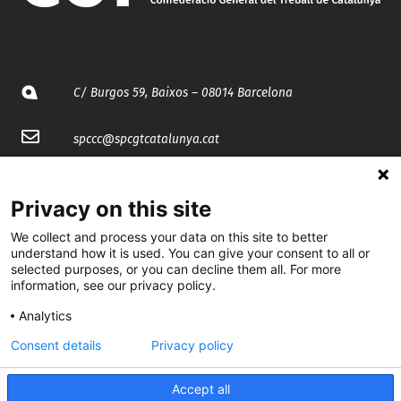
C/ Burgos 59, Baixos – 08014 Barcelona
spccc@
spcgtcatalunya.cat
935 120 481
Privacy on this site
@CGTCatalunya
We collect and process your data on this site to better
understand how it is used. You can give your consent to all or
selected purposes, or you can decline them all. For more
cgtcatalunya
information, see our privacy policy.
CGTCatalunya
Analytics
cgtcatalunya
Consent details
Privacy policy
Accept all