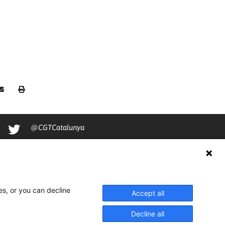
@CGTCatalunya
cgtcatalunya
CGTCatalunya
cgtcatalunya
es, or you can decline
Accept all
Decline all