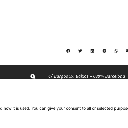
C/ Burgos 59, Baixos – 08014 Barcelona
spccc@
spcgtcatalunya.cat
d how it is used. You can give your consent to all or selected purpos
935 120 481