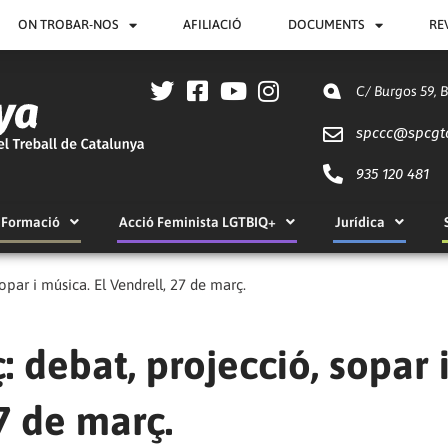
ON TROBAR-NOS
AFILIACIÓ
DOCUMENTS
RE
C/ Burgos 59, 
spccc@
spcgt
935 120 481
Formació
Acció Feminista LGTBIQ+
Jurídica
opar i música. El Vendrell, 27 de març.
 debat, projecció, sopar 
7 de març.