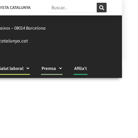
Search
VISTA CATALUNYA
Baixos – 08014 Barcelona
catalunya.cat
Salut laboral
Premsa
Afilia’t
i