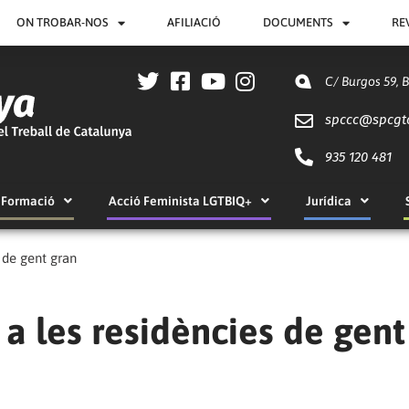
ON TROBAR-NOS
AFILIACIÓ
DOCUMENTS
RE
C/ Burgos 59, 
spccc@
spcgt
935 120 481
Formació
Acció Feminista LGTBIQ+
Jurídica
s de gent gran
 a les residències de gent