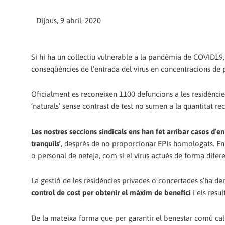
Dijous, 9 abril, 2020
Si hi ha un col·lectiu vulnerable a la pandèmia de COVID19,
conseqüències de l’entrada del virus en concentracions de p
Oficialment es reconeixen 1100 defuncions a les residènci
‘naturals’ sense contrast de test no sumen a la quantitat re
Les nostres seccions sindicals ens han fet arribar casos d’e
tranquils’
, després de no proporcionar EPIs homologats. En 
o personal de neteja, com si el virus actués de forma difere
La gestió de les residències privades o concertades s’ha dem
control de cost per obtenir el màxim de benefici
i els resul
De la mateixa forma que per garantir el benestar comú calia