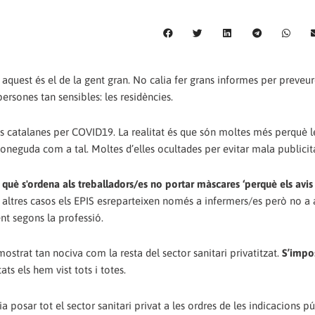
 aquest és el de la gent gran. No calia fer grans informes per preveur
ersones tan sensibles: les residències.
es catalanes per COVID19. La realitat és que són moltes més perquè l
coneguda com a tal. Moltes d’elles ocultades per evitar mala publicit
n què s'ordena als treballadors/es no portar màscares ‘perquè els avis
altres casos els EPIS esreparteixen només a infermers/es però no a 
nt segons la professió.
ostrat tan nociva com la resta del sector sanitari privatitzat.
S’impo
tats els hem vist tots i totes.
 posar tot el sector sanitari privat a les ordres de les indicacions p