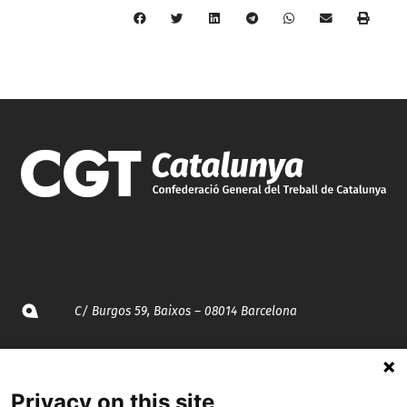
C/ Burgos 59, Baixos – 08014 Barcelona
spccc@
spcgtcatalunya.cat
Privacy on this site
935 120 481