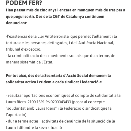
PODEM FER?
Han passat més de cinc anys i encara en manquen més de tres per a
que pugui sortir. Des de la CGT de Catalunya continuem
denunciant:
-l’existència de la Llei Antiterrorista, que permet l’aïllament i la
tortura de les persones detingudes, i de l’Audiència Nacional,
tribunal d’excepció,
- la criminalització dels moviments socials que du a terme, de
manera sistemàtica l’Estat.
Per tot això, des de la Secretaria d’Acció Social demanem la
solidaritat activa i cridem a cada sindicat i federació a:
- realitzar aportacions econòmiques al compte de solidaritat a la
Laura Riera: 2100 1391 96 0200043433 (posar al concepte
“solidaritat amb Laura Riera” i la Federació o sindicat que fa
l’aportació)
- dur a terme actes i activitats de denúncia de la situació de la
Laura i difondre la seva situació