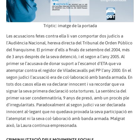
Tríptic: imatge de la portada
Les acusacions fetes contra ella li van comportar dos judicis a
l’Audiència Nacional, hereva directa del Tribunal de Orden Público
del franquisme. El primer d’ells a finals de setembre del 2004, més
de 3 anys després de la seva detenció, i el segon a l’any 2005. Al
primer se l’acusava de donar suport a l’escamot d’ETA que va
atemptar contra el regidor de Viladecavalls pel PP l’any 2000. En el
segon judici l’acusació era de col•laboració amb banda armada. En
tots dos casos ella es va declarar innocent i va recordar que va
signar la seva primera declaració sota tortures. La sentència del
primer va ser condemnatòria, 9 anys de presó, amb un procés ple
d’irregularitats. Paradoxalment al segon judici va ser declarada
innocent al•legant que no quedava provada la seva participació en
l’atemptat ni la seva col•laboració amb banda armada. Malgrat
això, la Laura continua empresonada.
CRIMINALITZACIÓ DELS MOVIMENTS SOCIALS.