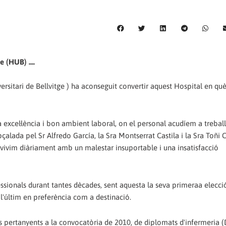
e (HUB) ....
versitari de Bellvitge ) ha aconseguit convertir aquest Hospital en qu
 excel·lència i bon ambient laboral, on el personal acudíem a treba
apçalada pel Sr Alfredo García, la Sra Montserrat Castila i la Sra Toñi
ivim diàriament amb un malestar insuportable i una insatisfacció
essionals durant tantes dècades, sent aquesta la seva primeraa elecció
 l'últim en preferència com a destinació.
ces pertanyents a la convocatòria de 2010, de diplomats d'infermeria (