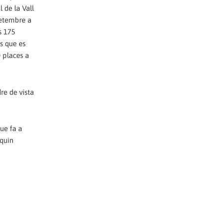
 de la Vall
setembre a
s 175
es que es
0 places a
re de vista
ue fa a
 quin