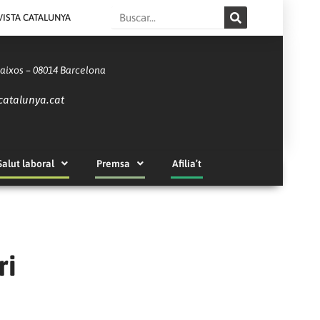
Search
VISTA CATALUNYA
Baixos – 08014 Barcelona
catalunya.cat
Salut laboral
Premsa
Afilia’t
ri