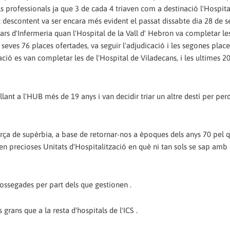
 professionals ja que 3 de cada 4 triaven com a destinació l'Hospital
st descontent va ser encara més evident el passat dissabte dia 28 de 
iars d'Infermeria quan l'Hospital de la Vall d' Hebron va completar le
seves 76 places ofertades, va seguir l'adjudicació i les segones plac
ació es van completar les de l'Hospital de Viladecans, i les ultimes 2
nt a l'HUB més de 19 anys i van decidir triar un altre destí per perd
rça de supèrbia, a base de retornar-nos a èpoques dels anys 70 pel q
n precioses Unitats d'Hospitalització en què ni tan sols se sap amb
ssegades per part dels que gestionen .
 grans que a la resta d'hospitals de l'ICS .