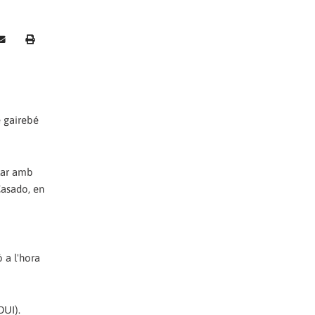
è gairebé
llar amb
 Casado, en
 a l'hora
DUI).