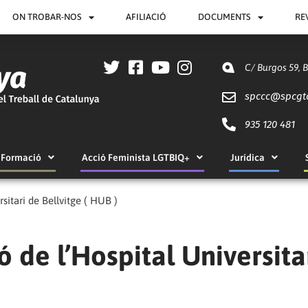
ON TROBAR-NOS
AFILIACIÓ
DOCUMENTS
RE
C/ Burgos 59, 
spccc@
spcgt
935 120 481
Formació
Acció Feminista LGTBIQ+
Jurídica
rsitari de Bellvitge ( HUB )
ió de l’Hospital Universita