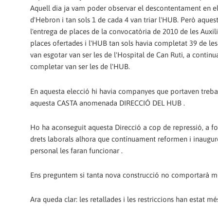
Aquell dia ja vam poder observar el descontentament en els
d'Hebron i tan sols 1 de cada 4 van triar l'HUB. Però aque
l'entrega de places de la convocatòria de 2010 de les Auxil
places ofertades i l'HUB tan sols havia completat 39 de les 
van esgotar van ser les de l'Hospital de Can Ruti, a continu
completar van ser les de l'HUB.
En aquesta elecció hi havia companyes que portaven treballa
aquesta CASTA anomenada DIRECCIÓ DEL HUB .
Ho ha aconseguit aquesta Direcció a cop de repressió, a fo
drets laborals alhora que contínuament reformen i inaugure
personal les faran funcionar .
Ens preguntem si tanta nova construcció no comportarà mo
Ara queda clar: les retallades i les restriccions han estat més