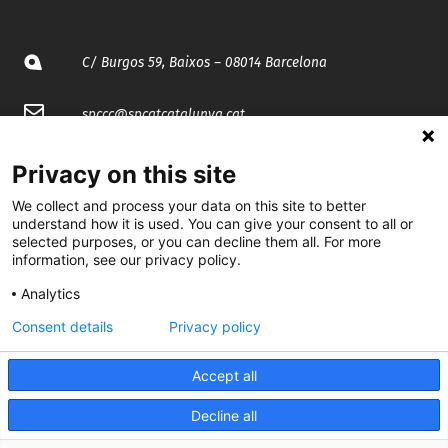
C/ Burgos 59, Baixos – 08014 Barcelona
spccc@
spcgtcatalunya.cat
935 120 481
Privacy on this site
We collect and process your data on this site to better
@CGTCatalunya
understand how it is used. You can give your consent to all or
selected purposes, or you can decline them all. For more
information, see our privacy policy.
cgtcatalunya
Analytics
CGTCatalunya
Consent details
Privacy policy
cgtcatalunya
Accept all
Decline all
Desenvolupat per