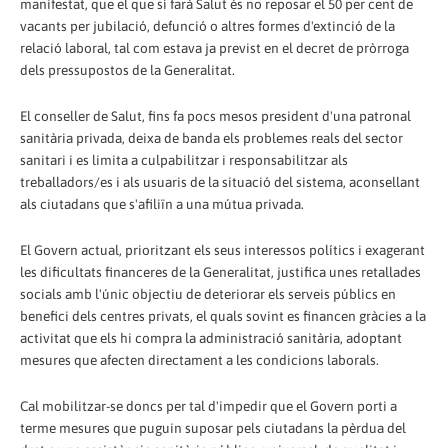
manifestat, que el que sí farà Salut és no reposar el 50 per cent de
vacants per jubilació, defunció o altres formes d'extinció de la
relació laboral, tal com estava ja previst en el decret de pròrroga
dels pressupostos de la Generalitat.
El conseller de Salut, fins fa pocs mesos president d'una patronal
sanitària privada, deixa de banda els problemes reals del sector
sanitari i es limita a culpabilitzar i responsabilitzar als
treballadors/es i als usuaris de la situació del sistema, aconsellant
als ciutadans que s'afiliïn a una mútua privada.
El Govern actual, prioritzant els seus interessos polítics i exagerant
les dificultats financeres de la Generalitat, justifica unes retallades
socials amb l'únic objectiu de deteriorar els serveis públics en
benefici dels centres privats, el quals sovint es financen gràcies a la
activitat que els hi compra la administració sanitària, adoptant
mesures que afecten directament a les condicions laborals.
Cal mobilitzar-se doncs per tal d'impedir que el Govern porti a
terme mesures que puguin suposar pels ciutadans la pèrdua del