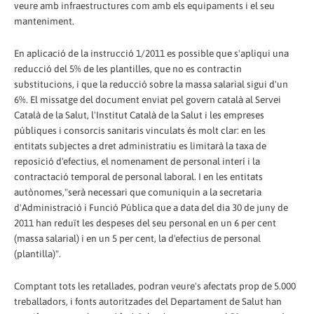
veure amb infraestructures com amb els equipaments i el seu
manteniment.
En aplicació de la instrucció 1/2011 es possible que s'apliqui una
reducció del 5% de les plantilles, que no es contractin
substitucions, i que la reducció sobre la massa salarial sigui d'un
6%. El missatge del document enviat pel govern català al Servei
Català de la Salut, l'Institut Català de la Salut i les empreses
públiques i consorcis sanitaris vinculats és molt clar: en les
entitats subjectes a dret administratiu es limitarà la taxa de
reposició d'efectius, el nomenament de personal interí i la
contractació temporal de personal laboral. I en les entitats
autònomes,"serà necessari que comuniquin a la secretaria
d'Administració i Funció Pública que a data del dia 30 de juny de
2011 han reduït les despeses del seu personal en un 6 per cent
(massa salarial) i en un 5 per cent, la d'efectius de personal
(plantilla)".
Comptant tots les retallades, podran veure's afectats prop de 5.000
treballadors, i fonts autoritzades del Departament de Salut han