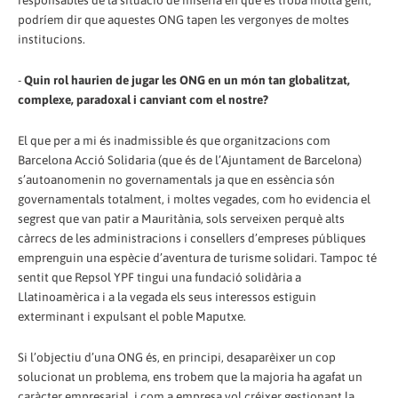
podríem dir que aquestes ONG tapen les vergonyes de moltes
institucions.
-
Quin rol haurien de jugar les ONG en un món tan globalitzat,
complexe, paradoxal i canviant com el nostre?
El que per a mi és inadmissible és que organitzacions com
Barcelona Acció Solidaria (que és de l’Ajuntament de Barcelona)
s’autoanomenin no governamentals ja que en essència són
governamentals totalment, i moltes vegades, com ho evidencia el
segrest que van patir a Mauritània, sols serveixen perquè alts
càrrecs de les administracions i consellers d’empreses públiques
emprenguin una espècie d’aventura de turisme solidari. Tampoc té
sentit que Repsol YPF tingui una fundació solidària a
Llatinoamèrica i a la vegada els seus interessos estiguin
exterminant i expulsant el poble Maputxe.
Si l’objectiu d’una ONG és, en principi, desaparèixer un cop
solucionat un problema, ens trobem que la majoria ha agafat un
caràcter empresarial, i com a empresa vol créixer gestionant la