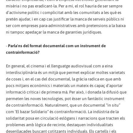
misèria i no pas eradicant-la. Per a mi, el rol hauria de ser sempre
d’activisme polític i complicitat amb les comunitats a les què es
pretén ajudar, i en cap cas justificar la manca de serveis públics ni
ser com empreses para-administratives amb pretensions a la baixa
ni tampoc apedaçar la manca de garanties jurídiques.
-
Parla'ns del format documental com un instrument de
contrainformació?
En general, el cinema i el llenguatge audiovisual com a eina
interdisciplinària és un mitjà que permet explicar moltes varietats
de coses i, en el cas del documental, la gràcia radica en que amb
pocs mitjans econòmics i materials un mateix és capaç d’aportar
informació crítica i de primera mà. Per això, i donada la difusió que
permeten les noves tecnologies, pot ésser un fantàstic instrument
de contrainformació. Naturalment, que un documental “in situ”
com ‘El bazar Solidario” és contrainformació. La indústria de la
solidaritat posa en circulació eslògans i narracions que tracten els
problemes amb lògica de recinte, destaquen individualitats
desenllaçades buscant cotitzants individuals. Els cartells i els