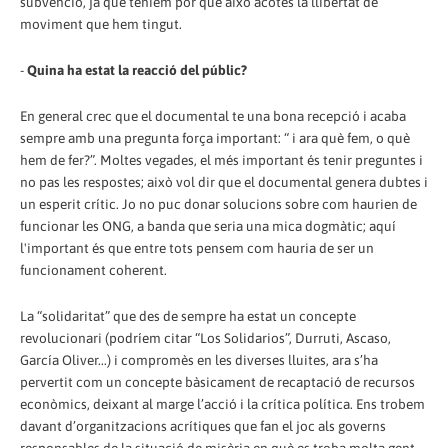
subvenció, ja que teníem por que això acotés la llibertat de
moviment que hem tingut.
-
Quina ha estat la reacció del públic?
En general crec que el documental te una bona recepció i acaba
sempre amb una pregunta força important: “ i ara què fem, o què
hem de fer?”. Moltes vegades, el més important és tenir preguntes i
no pas les respostes; això vol dir que el documental genera dubtes i
un esperit crític. Jo no puc donar solucions sobre com haurien de
funcionar les ONG, a banda que seria una mica dogmàtic; aquí
l'important és que entre tots pensem com hauria de ser un
funcionament coherent.
La “solidaritat” que des de sempre ha estat un concepte
revolucionari (podríem citar “Los Solidarios”, Durruti, Ascaso,
García Oliver...) i compromès en les diverses lluites, ara s’ha
pervertit com un concepte bàsicament de recaptació de recursos
econòmics, deixant al marge l’acció i la crítica política. Ens trobem
davant d’organitzacions acrítiques que fan el joc als governs
responsables de la situació de misèria en què es troba molta gent,