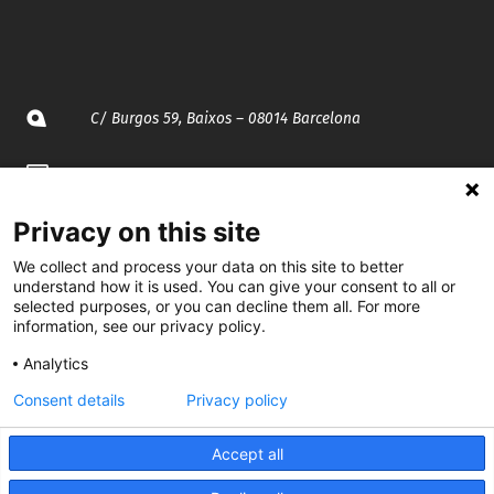
C/ Burgos 59, Baixos – 08014 Barcelona
spccc@
spcgtcatalunya.cat
935 120 481
Privacy on this site
We collect and process your data on this site to better
understand how it is used. You can give your consent to all or
@CGTCatalunya
selected purposes, or you can decline them all. For more
information, see our privacy policy.
cgtcatalunya
Analytics
CGTCatalunya
Consent details
Privacy policy
cgtcatalunya
Accept all