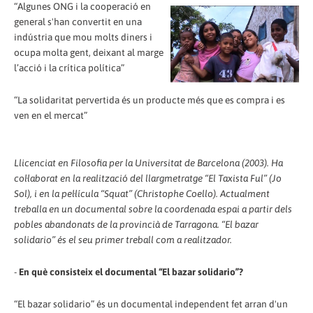
“Algunes ONG i la cooperació en
general s'han convertit en una
indústria que mou molts diners i
ocupa molta gent, deixant al marge
l’acció i la crítica política”
“La solidaritat pervertida és un producte més que es compra i es
ven en el mercat”
Llicenciat en Filosofia per la Universitat de Barcelona (2003). Ha
col·laborat en la realització del llargmetratge “El Taxista Ful” (Jo
Sol), i en la pel·lícula “Squat” (Christophe Coello). Actualment
treballa en un documental sobre la coordenada espai a partir dels
pobles abandonats de la provincià de Tarragona. “El bazar
solidario” és el seu primer treball com a realitzador.
-
En què consisteix el documental “El bazar solidario”?
“El bazar solidario” és un documental independent fet arran d'un