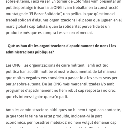
sobre el tema, i així va ser. En tornar de Colòmbia vam presentar un
publireportatge irrisori a la ONG i vam treballar en la construcció i
muntatge de “El Bazar Solidario”, una pel·lícula que qüestiona el
treball solidari d’algunes organitzacions i el paper que juguen en el
marc global i capitalista, quan la solidaritat pervertida és un
producte més que es compra i es ven en el mercat.
-
Què us han dit les organitzacions d'apadrinament de nens i les
administracions públiques?
Les ONG i les organitzacions de caire militant i amb actitud
política han acollit molt bé el nostre documental, de tal manera
que moltes vegades ens conviden a passar-lo a les seves seus per
parlar sobre el tema. De les ONG més mercantilitzades i/o amb
programes d’apadrinament no hem rebut cap resposta i no crec
que els interessi gaire que se'n parli.
Amb les administracions públiques no hi hem tingut cap contacte,
ja que tota la feina ha estat produïda, incloent-hi la part
econòmica, per nosaltres mateixos; no hem volgut demanar cap