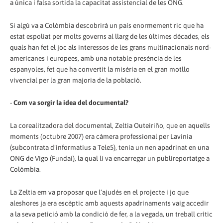
a única i falsa sortida la capacitat assistencial de les ONG.
Si algú va a Colòmbia descobrirà un país enormement ric que ha
estat espoliat per molts governs al llarg de les últimes dècades, els
quals han fet el joc als interessos de les grans multinacionals nord-
americanes i europees, amb una notable presència de les
espanyoles, fet que ha convertit la misèria en el gran motllo
vivencial per la gran majoria de la població.
-
Com va sorgir la idea del documental?
La corealitzadora del documental, Zeltia Outeiriño, que en aquells
moments (octubre 2007) era càmera professional per Lavinia
(subcontrata d’informatius a Tele5), tenia un nen apadrinat en una
ONG de Vigo (Fundai), la qual li va encarregar un publireportatge a
Colòmbia.
La Zeltia em va proposar que l’ajudés en el projecte i jo que
aleshores ja era escèptic amb aquests apadrinaments vaig accedir
a la seva petició amb la condició de fer, a la vegada, un treball crític