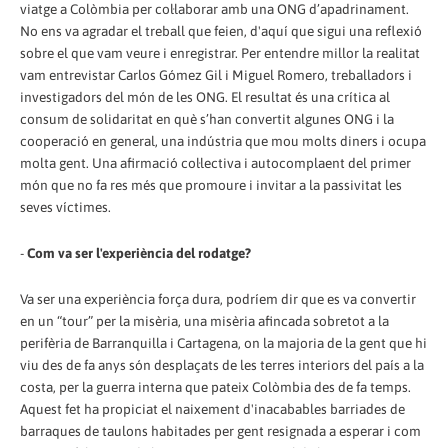
viatge a Colòmbia per col·laborar amb una ONG d’apadrinament.
No ens va agradar el treball que feien, d'aquí que sigui una reflexió
sobre el que vam veure i enregistrar. Per entendre millor la realitat
vam entrevistar Carlos Gómez Gil i Miguel Romero, treballadors i
investigadors del món de les ONG. El resultat és una crítica al
consum de solidaritat en què s’han convertit algunes ONG i la
cooperació en general, una indústria que mou molts diners i ocupa
molta gent. Una afirmació col·lectiva i autocomplaent del primer
món que no fa res més que promoure i invitar a la passivitat les
seves víctimes.
-
Com va ser l'experiència del rodatge?
Va ser una experiència força dura, podríem dir que es va convertir
en un “tour” per la misèria, una misèria afincada sobretot a la
perifèria de Barranquilla i Cartagena, on la majoria de la gent que hi
viu des de fa anys són desplaçats de les terres interiors del país a la
costa, per la guerra interna que pateix Colòmbia des de fa temps.
Aquest fet ha propiciat el naixement d'inacabables barriades de
barraques de taulons habitades per gent resignada a esperar i com