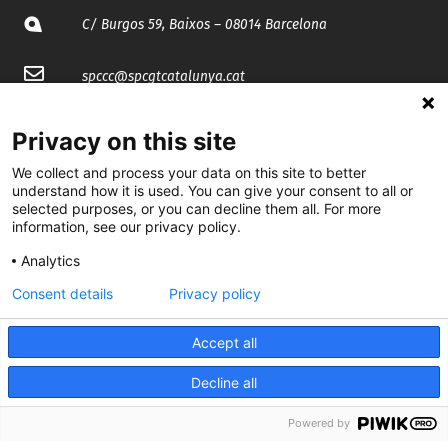
C/ Burgos 59, Baixos – 08014 Barcelona
spccc@
spcgtcatalunya.cat
935 120 481
Privacy on this site
We collect and process your data on this site to better
@CGTCatalunya
understand how it is used. You can give your consent to all or
selected purposes, or you can decline them all. For more
cgtcatalunya
information, see our privacy policy.
Analytics
CGTCatalunya
Consent details
Privacy policy
cgtcatalunya
Accept all
Decline all
Desenvolupat per
Powered by