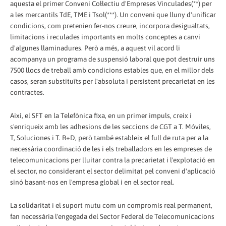
aquesta el primer Conveni Col·lectiu d'Empreses Vinculades(**) per
a les mercantils TdE, TME i Tsol(***). Un conveni que lluny d'unificar
condicions, com pretenien fer-nos creure, incorpora desigualtats,
limitacions i reculades importants en molts conceptes a canvi
d'algunes llaminadures. Però a més, a aquest vil acord li
acompanya un programa de suspensió laboral que pot destruir uns
7500 llocs de treball amb condicions estables que, en el millor dels
casos, seran substituïts per l'absoluta i persistent precarietat en les
contractes.
Així, el SFT en la Telefònica fixa, en un primer impuls, creix i
s'enriqueix amb les adhesions de les seccions de CGT a T. Móviles,
T, Soluciones i T. R+D, però també estableix el full de ruta per a la
necessària coordinació de les i els treballadors en les empreses de
telecomunicacions per lluitar contra la precarietat i l'explotació en
el sector, no considerant el sector delimitat pel conveni d'aplicació
sinó basant-nos en l'empresa global i en el sector real.
La solidaritat i el suport mutu com un compromís real permanent,
fan necessària l'engegada del Sector Federal de Telecomunicacions