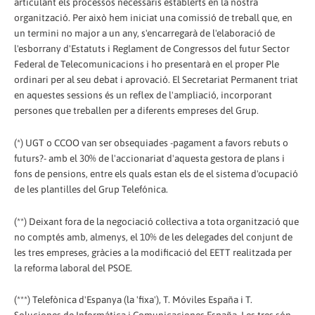
articulant els processos necessaris establerts en la nostra
organització. Per això hem iniciat una comissió de treball que, en
un termini no major a un any, s'encarregarà de l'elaboració de
l'esborrany d'Estatuts i Reglament de Congressos del futur Sector
Federal de Telecomunicacions i ho presentarà en el proper Ple
ordinari per al seu debat i aprovació. El Secretariat Permanent triat
en aquestes sessions és un reflex de l'ampliació, incorporant
persones que treballen per a diferents empreses del Grup.
(*) UGT o CCOO van ser obsequiades -pagament a favors rebuts o
futurs?- amb el 30% de l'accionariat d'aquesta gestora de plans i
fons de pensions, entre els quals estan els de el sistema d'ocupació
de les plantilles del Grup Telefónica.
(**) Deixant fora de la negociació col·lectiva a tota organització que
no comptés amb, almenys, el 10% de les delegades del conjunt de
les tres empreses, gràcies a la modificació del EETT realitzada per
la reforma laboral del PSOE.
(***) Telefònica d'Espanya (la 'fixa'), T. Móviles España i T.