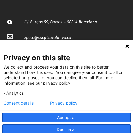
C/ Burgos 59, Baixos – 08014 Barcelona
spccc@
spcgtcatalunya.cat
935 120 481
Privacy on this site
We collect and process your data on this site to better
@CGTCatalunya
understand how it is used. You can give your consent to all or
selected purposes, or you can decline them all. For more
cgtcatalunya
information, see our privacy policy.
CGTCatalunya
Analytics
Consent details
Privacy policy
cgtcatalunya
Accept all
Decline all
Desenvolupat per