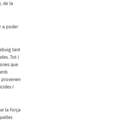
, de la
r a poder
rebuig tant
des. Tot i
rsones que
 amb
ue provenen
cides i
e la força
quelles