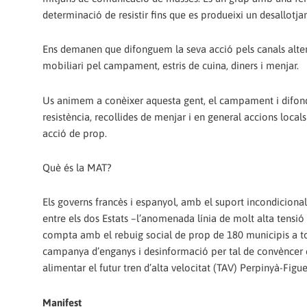
determinació de resistir fins que es produeixi un desallotj
Ens demanen que difonguem la seva acció pels canals altern
mobiliari pel campament, estris de cuina, diners i menjar.
Us animem a conèixer aquesta gent, el campament i difond
resistència, recollides de menjar i en general accions locals 
acció de prop.
Què és la MAT?
Els governs francès i espanyol, amb el suport incondiciona
entre els dos Estats –l’anomenada línia de molt alta tensi
compta amb el rebuig social de prop de 180 municipis a to
campanya d’enganys i desinformació per tal de convèncer e
alimentar el futur tren d’alta velocitat (TAV) Perpinyà-Figu
Manifest