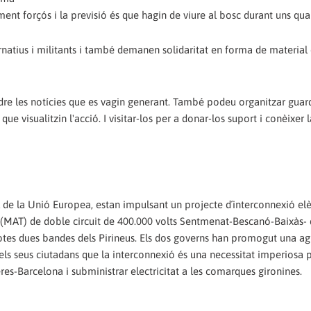
ament forçós i la previsió és que hagin de viure al bosc durant uns qu
atius i militants i també demanen solidaritat en forma de material 
re les notícies que es vagin generant. També podeu organitzar guar
que visualitzin l'acció. I visitar-los per a donar-los suport i conèixer 
l de la Unió Europea, estan impulsant un projecte d´interconnexió elè
ó (MAT) de doble circuit de 400.000 volts Sentmenat-Bescanó-Baixàs-
tes dues bandes dels Pirineus. Els dos governs han promogut una ag
ls seus ciutadans que la interconnexió és una necessitat imperiosa 
eres-Barcelona i subministrar electricitat a les comarques gironines.