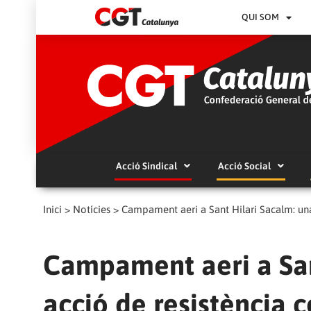
QUI SOM
Acció Sindical
Acció Social
Inici
>
Notícies
>
Campament aeri a Sant Hilari Sacalm: una
Campament aeri a San
acció de resistència 