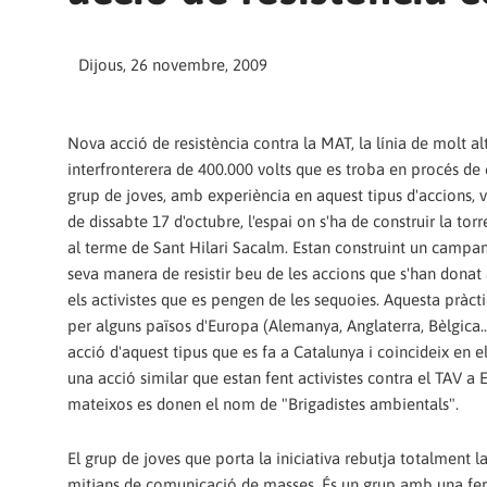
Dijous, 26 novembre, 2009
Nova acció de resistència contra la MAT, la línia de molt al
interfronterera de 400.000 volts que es troba en procés de
grup de joves, amb experiència en aquest tipus d'accions, 
de dissabte 17 d'octubre, l'espai on s'ha de construir la tor
al terme de Sant Hilari Sacalm. Estan construint un campam
seva manera de resistir beu de les accions que s'han dona
els activistes que es pengen de les sequoies. Aquesta pràcti
per alguns països d'Europa (Alemanya, Anglaterra, Bèlgica...
acció d'aquest tipus que es fa a Catalunya i coincideix en
una acció similar que estan fent activistes contra el TAV a E
mateixos es donen el nom de "Brigadistes ambientals".
El grup de joves que porta la iniciativa rebutja totalment l
mitjans de comunicació de masses. És un grup amb una fe