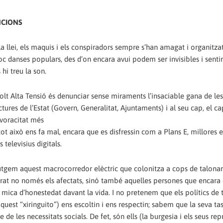
NCIONS
 la llei, els maquis i els conspiradors sempre s’han amagat i organitzat
 foc danses populars, des d’on encara avui podem ser invisibles i senti
hi treu la son.
Molt Alta Tensió és denunciar sense miraments l’insaciable gana de le
uctures de l’Estat (Govern, Generalitat, Ajuntaments) i al seu cap, el ca
 voracitat més
 tot això ens fa mal, encara que es disfressin com a Plans E, millores e
 televisius digitals.
butgem aquest macrocorredor elèctric que colonitza a cops de talonar
strat no només els afectats, sinó també aquelles persones que encara
ica d’honestedat davant la vida. I no pretenem que els polítics de 
uest “xiringuito”) ens escoltin i ens respectin; sabem que la seva ta
ge de les necessitats socials. De fet, són ells (la burgesia i els seus re