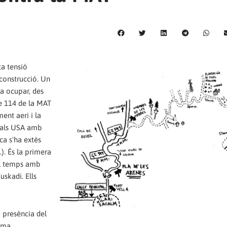
ta tensió
 construcció. Un
va ocupar, des
re 114 de la MAT
ent aeri i la
t als USA amb
ca s'ha extès
). És la primera
 el temps amb
uskadi. Ells
a presència del
rma