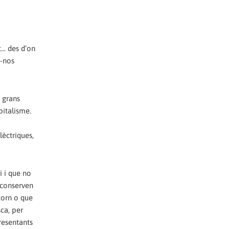
... des d’on
r-nos
s grans
pitalisme.
lèctriques,
i i que no
 conserven
torn o que
sca, per
presentants