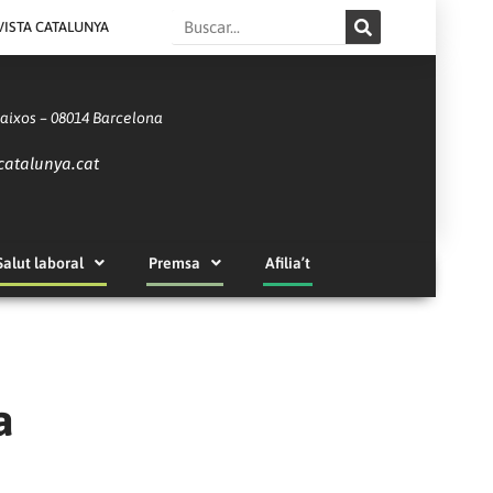
Search
VISTA CATALUNYA
Baixos – 08014 Barcelona
catalunya.cat
Salut laboral
Premsa
Afilia’t
a