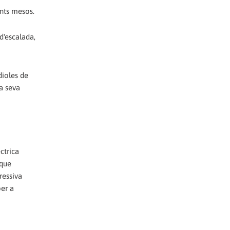
ants mesos.
d'escalada,
dioles de
la seva
ctrica
 que
ressiva
per a