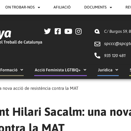
ON TROBAR-NOS
AFILIACIÓ
DOCUMENTS
RE
C/ Burgos 59, 
spccc@
spcgt
935 120 481
Formació
Acció Feminista LGTBIQ+
Jurídica
 nova acció de resistència contra la MAT
t Hilari Sacalm: una nov
contra la MAT