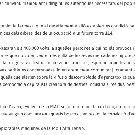
nar minvant, manipulant i dirigint les autèntiques necessitats del poble
 tenim la fermesa, que el desafiament a allò establert és condició pe
r, des dels arbres, des de la ocupació a la futura torre 114.
passaran els 400.000 volts, a aquelles persones a qui no els provoca 
ones que no volen veure més enllà de les seves mercaderies hipoteca
eri la progressiva destrucció de zones forestals; esperem aquelles pe
s seves perifèries condemnades. Intentarem crear comunitat juntament
aquells que alerten sobre la difusió descontrolada d’agents tòxics q
 democràcia capitalista creadora de desfets industrials, residus, pesti
 de l’avenç evident de la MAT. Seguirem tenint la confiança ferma qu
 que vulguin conviure en aquests boscos i, en resum, la convicció d’a
deplorables màquines de la Molt Alta Tensió.