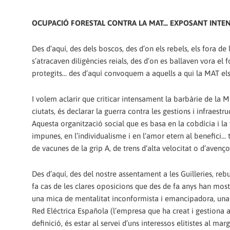
OCUPACIÓ FORESTAL CONTRA LA MAT... EXPOSANT INTE
Des d’aquí, des dels boscos, des d’on els rebels, els fora de
s’atracaven diligències reials, des d’on es ballaven vora el
protegits... des d’aquí convoquem a aquells a qui la MAT els 
I volem aclarir que criticar intensament la barbàrie de la 
ciutats, és declarar la guerra contra les gestions i infraestr
Aquesta organització social que es basa en la cobdícia i la
impunes, en l’individualisme i en l’amor etern al benefici...
de vacunes de la grip A, de trens d’alta velocitat o d’avenços
Des d’aquí, des del nostre assentament a les Guilleries, re
fa cas de les clares oposicions que des de fa anys han mo
una mica de mentalitat inconformista i emancipadora, una m
Red Eléctrica Española (l’empresa que ha creat i gestiona aq
definició, és estar al servei d’uns interessos elitistes al mar