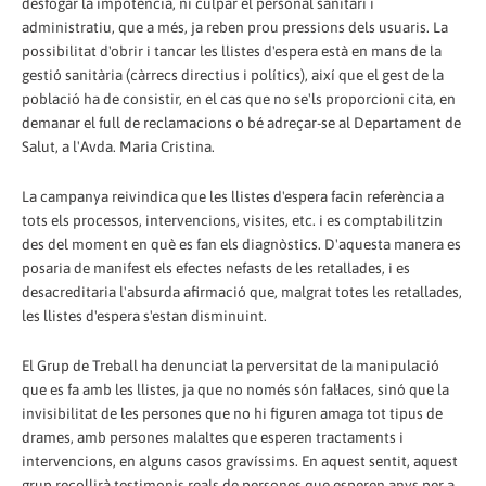
desfogar la impotència, ni culpar el personal sanitari i
administratiu, que a més, ja reben prou pressions dels usuaris. La
possibilitat d'obrir i tancar les llistes d'espera està en mans de la
gestió sanitària (càrrecs directius i polítics), així que el gest de la
població ha de consistir, en el cas que no se'ls proporcioni cita, en
demanar el full de reclamacions o bé adreçar-se al Departament de
Salut, a l'Avda. Maria Cristina.
La campanya reivindica que les llistes d'espera facin referència a
tots els processos, intervencions, visites, etc. i es comptabilitzin
des del moment en què es fan els diagnòstics. D'aquesta manera es
posaria de manifest els efectes nefasts de les retallades, i es
desacreditaria l'absurda afirmació que, malgrat totes les retallades,
les llistes d'espera s'estan disminuint.
El Grup de Treball ha denunciat la perversitat de la manipulació
que es fa amb les llistes, ja que no només són fal·laces, sinó que la
invisibilitat de les persones que no hi figuren amaga tot tipus de
drames, amb persones malaltes que esperen tractaments i
intervencions, en alguns casos gravíssims. En aquest sentit, aquest
grup recollirà testimonis reals de persones que esperen anys per a