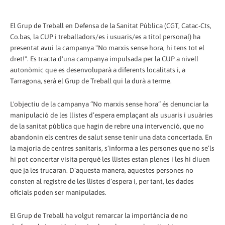
El Grup de Treball en Defensa de la Sanitat Pública (CGT, Catac-Cts,
Co.bas, la CUP i treballadors/es i usuaris/es a títol personal) ha
presentat avui la campanya "No marxis sense hora, hi tens tot el
dret!". Es tracta d'una campanya impulsada per la CUP a nivell
autonòmic que es desenvoluparà a diferents localitats i, a
Tarragona, serà el Grup de Treball qui la durà a terme.
L'objectiu de la campanya “No marxis sense hora” és denunciar la
manipulació de les llistes d’espera emplaçant als usuaris i usuàries
de la sanitat pública que hagin de rebre una intervenció, que no
abandonin els centres de salut sense tenir una data concertada. En
la majoria de centres sanitaris, s’informa a les persones que no se’ls
hi pot concertar visita perquè les llistes estan plenes i les hi diuen
que ja les trucaran. D’aquesta manera, aquestes persones no
consten al registre de les llistes d’espera i, per tant, les dades
oficials poden ser manipulades.
El Grup de Treball ha volgut remarcar la importància de no