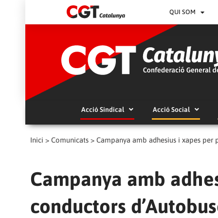
QUI SOM
Acció Sindical
Acció Social
Inici
>
Comunicats
>
Campanya amb adhesius i xapes per pa
Campanya amb adhesiu
conductors d’Autobus