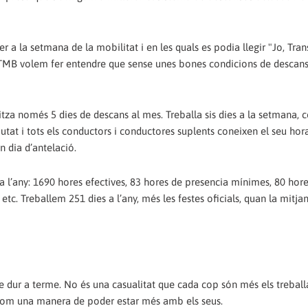
r a la setmana de la mobilitat i en les quals es podia llegir "Jo, Tra
 TMB volem fer entendre que sense unes bones condicions de descans
itza només 5 dies de descans al mes. Treballa sis dies a la setmana, 
utat i tots els conductors i conductores suplents coneixen el seu horar
 dia d’antelació.
 l’any: 1690 hores efectives, 83 hores de presencia mínimes, 80 hore
, etc. Treballem 251 dies a l’any, més les festes oficials, quan la mitja
l de dur a terme. No és una casualitat que cada cop són més els treball
, com una manera de poder estar més amb els seus.