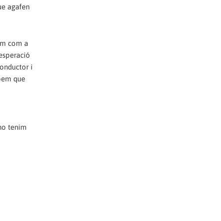
ue agafen
tim com a
sesperació
conductor i
sabem que
 no tenim