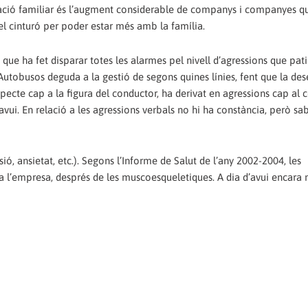
ació familiar és l’augment considerable de companys i companyes q
 el cinturó per poder estar més amb la família.
s que ha fet disparar totes les alarmes pel nivell d’agressions que pa
re Autobusos deguda a la gestió de segons quines línies, fent que la de
especte cap a la figura del conductor, ha derivat en agressions cap al 
d’avui. En relació a les agressions verbals no hi ha constància, però 
sió, ansietat, etc.). Segons l’Informe de Salut de l’any 2002-2004, les
a l’empresa, després de les muscoesqueletiques. A dia d’avui encara