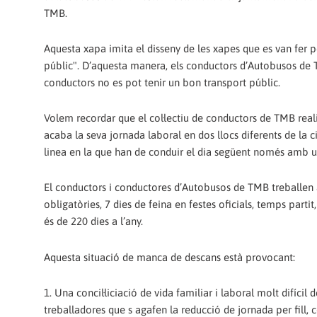
TMB.
Aquesta xapa imita el disseny de les xapes que es van fer pe
públic". D’aquesta manera, els conductors d’Autobusos de
conductors no es pot tenir un bon transport públic.
Volem recordar que el col·lectiu de conductors de TMB real
acaba la seva jornada laboral en dos llocs diferents de la ci
linea en la que han de conduir el dia següent només amb un
El conductors i conductores d’Autobusos de TMB treballen a
obligatòries, 7 dies de feina en festes oficials, temps partit
és de 220 dies a l’any.
Aquesta situació de manca de descans està provocant:
1. Una concil·liciació de vida familiar i laboral molt difíci
treballadores que s agafen la reducció de jornada per fill