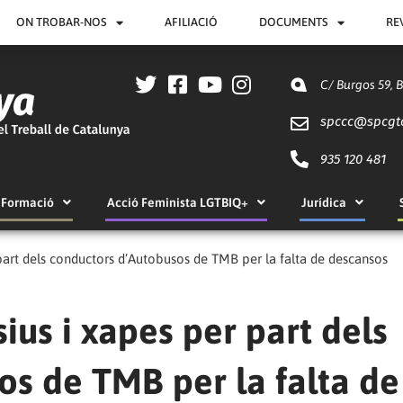
ON TROBAR-NOS
AFILIACIÓ
DOCUMENTS
RE
C/ Burgos 59, 
spccc@
spcgt
935 120 481
Formació
Acció Feminista LGTBIQ+
Jurídica
rt dels conductors d’Autobusos de TMB per la falta de descansos
s i xapes per part dels
os de TMB per la falta de