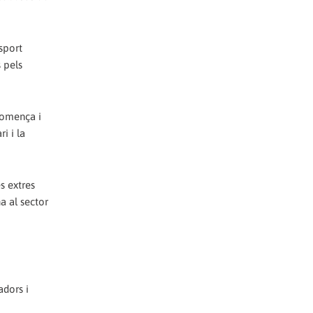
nsport
 pels
comença i
i i la
s extres
na al sector
adors i