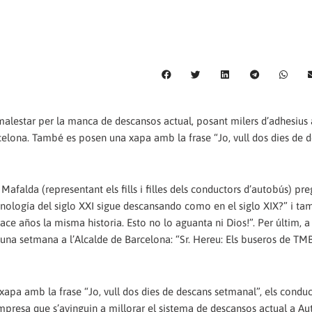
alestar per la manca de descansos actual, posant milers d’adhesius 
celona. També es posen una xapa amb la frase “Jo, vull dos dies de 
afalda (representant els fills i filles dels conductors d’autobús) pre
nología del siglo XXI sigue descansando como en el siglo XIX?” i ta
ce años la misma historia. Esto no lo aguanta ni Dios!”. Per últim, a 
 fa una setmana a l’Alcalde de Barcelona: “Sr. Hereu: Els buseros de T
xapa amb la frase “Jo, vull dos dies de descans setmanal”, els conduc
mpresa que s’avinguin a millorar el sistema de descansos actual a A