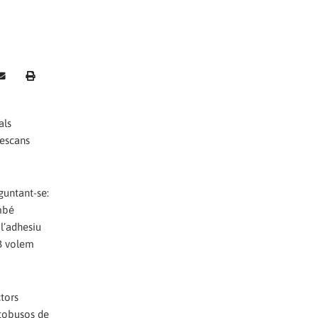
als
descans
guntant-se:
mbé
l’adhesiu
MB volem
tors
utobusos de