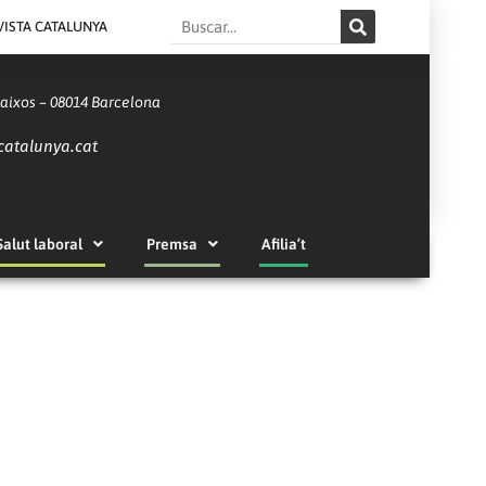
Search
VISTA CATALUNYA
Baixos – 08014 Barcelona
catalunya.cat
Salut laboral
Premsa
Afilia’t