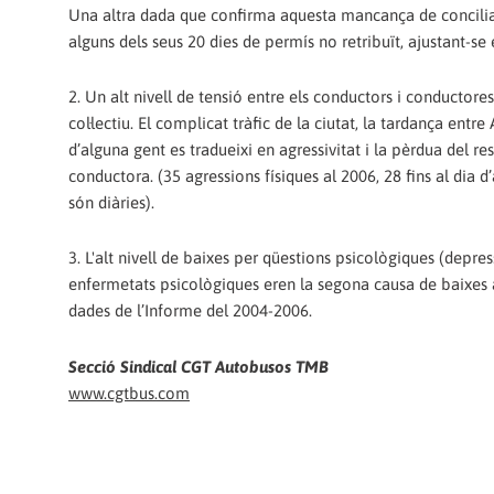
Una altra dada que confirma aquesta mancança de concili
alguns dels seus 20 dies de permís no retribuït, ajustant-se
2. Un alt nivell de tensió entre els conductors i conductore
col·lectiu. El complicat tràfic de la ciutat, la tardança ent
d’alguna gent es tradueixi en agressivitat i la pèrdua del r
conductora. (35 agressions físiques al 2006, 28 fins al dia 
són diàries).
3. L'alt nivell de baixes per qüestions psicològiques (depres
enfermetats psicològiques eren la segona causa de baixes 
dades de l’Informe del 2004-2006.
Secció Sindical CGT Autobusos TMB
www.cgtbus.com