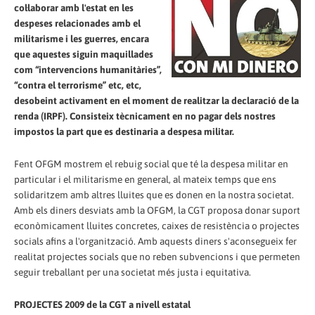
col·laborar amb l'estat en les
despeses relacionades amb el
militarisme i les guerres, encara
que aquestes siguin maquillades
com “intervencions humanitàries”,
“contra el terrorisme” etc, etc,
desobeint activament en el moment de realitzar la declaració de la
renda (IRPF). Consisteix tècnicament en no pagar dels nostres
impostos la part que es destinaria a despesa militar.
Fent OFGM mostrem el rebuig social que té la despesa militar en
particular i el militarisme en general, al mateix temps que ens
solidaritzem amb altres lluites que es donen en la nostra societat.
Amb els diners desviats amb la OFGM, la CGT proposa donar suport
econòmicament lluites concretes, caixes de resistència o projectes
socials afins a l'organització. Amb aquests diners s'aconsegueix fer
realitat projectes socials que no reben subvencions i que permeten
seguir treballant per una societat més justa i equitativa.
PROJECTES 2009 de la CGT a nivell estatal