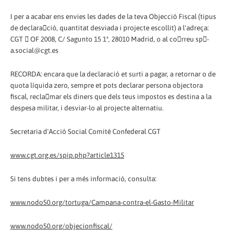
I per a acabar ens envies les dades de la teva Objecció Fiscal (tipus
de declaració, quantitat desviada i projecte escollit) a l'adreça:
CGT  OF 2008, C/ Sagunto 15 1ª, 28010 Madrid, o al correu sp-
a.social@cgt.es
RECORDA: encara que la declaració et surti a pagar, a retornar o de
quota líquida zero, sempre et pots declarar persona objectora
fiscal, reclamar els diners que dels teus impostos es destina a la
despesa militar, i desviar-lo al projecte alternatiu.
Secretaria d'Acció Social Comitè Confederal CGT
www.cgt.org.es/spip.php?article1315
Si tens dubtes i per a més informació, consulta:
www.nodo50.org/tortuga/Campana-contra-el-Gasto-Militar
www.nodo50.org/objecionfiscal/