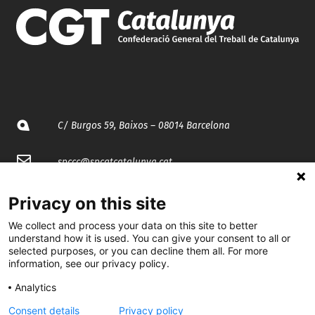
C/ Burgos 59, Baixos – 08014 Barcelona
spccc@
spcgtcatalunya.cat
935 120 481
Privacy on this site
We collect and process your data on this site to better
understand how it is used. You can give your consent to all or
@CGTCatalunya
selected purposes, or you can decline them all. For more
information, see our privacy policy.
cgtcatalunya
Analytics
CGTCatalunya
Consent details
Privacy policy