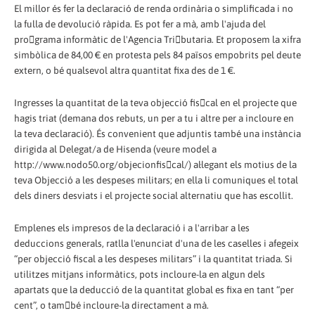
El millor és fer la declaració de renda ordinària o simplificada i no
la fulla de devolució ràpida. Es pot fer a mà, amb l'ajuda del
programa informàtic de l'Agencia Tributaria. Et proposem la xifra
simbòlica de 84,00 € en protesta pels 84 països empobrits pel deute
extern, o bé qualsevol altra quantitat fixa des de 1 €.
Ingresses la quantitat de la teva objecció fiscal en el projecte que
hagis triat (demana dos rebuts, un per a tu i altre per a incloure en
la teva declaració). És convenient que adjuntis també una instància
dirigida al Delegat/a de Hisenda (veure model a
http://www.nodo50.org/objecionfiscal/) al·legant els motius de la
teva Objecció a les despeses militars; en ella li comuniques el total
dels diners desviats i el projecte social alternatiu que has escollit.
Emplenes els impresos de la declaració i a l'arribar a les
deduccions generals, ratlla l'enunciat d'una de les caselles i afegeix
“per objecció fiscal a les despeses militars” i la quantitat triada. Si
utilitzes mitjans informàtics, pots incloure-la en algun dels
apartats que la deducció de la quantitat global es fixa en tant “per
cent”, o també incloure-la directament a mà.