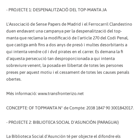
- PROJECTE 1: DESPENALITZACIÓ DEL TOP-MANTA JA
L'Associació de Sense Papers de Madrid i el Ferrocarril Clandestino
duen endavant una campanya per la despenalització del top-
manta que reclama la modificació de l'article 270 del Codi Penal,
que castiga amb fins a dos anys de presó i multes desorbitants a
qui intenta vendre cd i dvd pirates en el carrer. Es demana la fi
d'aquesta persecució tan desproporcionada a qui intenta
sobreviure venent, la posada en llibertat de totes les persones
preses per aquest motiu i el cessament de totes les causes penals
obertes.
Més informació: www.transfronterizo.net
CONCEPTE: OF TOPMANTA Nº de Compte: 2038 1847 90 3001842017.
- PROJECTE 2: BIBLIOTECA SOCIAL D'ASUNCIÓN (PARAGUAI)
La Biblioteca Social d'Asunción té per objecte el difondre els