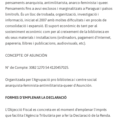
pensaments anarquista, antimilitarista, anarco-feminista i queer.
Pensaments fins a avui exclosos i marginalitzats a Paraguai i països
limítrofs. És un lloc de trobada, organització, investigació i
informació, iniciat el 2007 amb moltes dificultats i en procés de
consolidació i expansió. El suport econòmic és tant per al
sosteniment econòmic com per al creixement de la biblioteca en
els seus materials i instal·lacions (ordinadors, pagament d'Internet,
papereria, llibres i publicacions, audiovisuals, etc).
CONCEPTE: OF ASUNCIÓN
Nº de Compte: 3082 1270 54 4120457025.
Organitzada per l'Agrupació pro biblioteca i centre social
anarquista-feminista-antimilitarista-queer d'Asunción.
FORMES D'EMPLENAR LA DECLARACIÓ
L'Objecció Fiscal es concreta en el moment d'emplenar l'imprès
que facilita l'Agència Tributària per a fer la Declaració de la Renda.