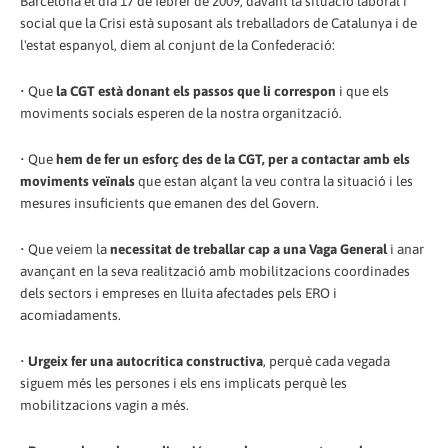
Barcelona el dia 17 de febrer de 2009, davant la situació laboral i
social que la Crisi està suposant als treballadors de Catalunya i de
l'estat espanyol, diem al conjunt de la Confederació:
• Que
la CGT està donant els passos que li correspon
i que els
moviments socials esperen de la nostra organització.
• Que
hem de fer un esforç des de la CGT, per a contactar amb els
moviments veïnals
que estan alçant la veu contra la situació i les
mesures insuficients que emanen des del Govern.
• Que veiem la
necessitat de treballar cap a una Vaga General
i anar
avançant en la seva realització amb mobilitzacions coordinades
dels sectors i empreses en lluita afectades pels ERO i
acomiadaments.
•
Urgeix fer una autocrítica constructiva
, perquè cada vegada
siguem més les persones i els ens implicats perquè les
mobilitzacions vagin a més.