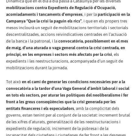
Dinàmica que en el dia a dia passa a Catalunya per les diverses
mobilitzacions contra Expedients de Regulació d‘Ocupació,
acomiadaments i tancaments d’empreses
, i per la
participació en la
Campanya “Que la crisi la paguin els rics”
, i que en els propers tres
mesos inclourà un seguit de mobilitzacions territorials i sectorials
descentralitzades, accions reivindicatives centrades en l’actuació
de la banca i la patronal, i la
convocatòria, possiblement en el mes
de maig, d’una
aturada o vaga general contra la crisi centrada, en
principi, en les empreses i sectors més afectats per la crisi
, els
expedients i les reestructuracions, acompanyada d’un seguit de
mobilitzacions durant la jornada.
Tot això
en el camí de generar les condicions necessàries per a la
convocatòria a la tardor d’una Vaga General d’àmbit laboral i social
en tots els sectors, per aturar les polítiques del neoliberalisme i fer
front a les greus conseqüències que la crisi generada per les
entitats financeres i els especuladors
, amb la complicitat dels
governs, estan tenint per al conjunt de la societat: increment brutal
de les xifres d’aturats, generalització de les reestructuracions i
expedients de regulació, increment de la pobresa i de la
incapacitat dels ciutadans i ciutadanes de fer front a les despeses