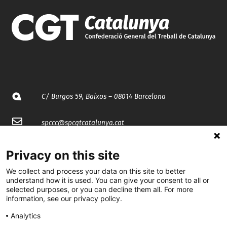
C/ Burgos 59, Baixos – 08014 Barcelona
spccc@
spcgtcatalunya.cat
935 120 481
Privacy on this site
We collect and process your data on this site to better
@CGTCatalunya
understand how it is used. You can give your consent to all or
selected purposes, or you can decline them all. For more
information, see our privacy policy.
cgtcatalunya
Analytics
CGTCatalunya