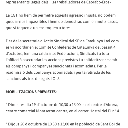
representants legals dels i les treballadores de Caprabo-Eroski.
La CGT no hem de permetre aquesta agressió injusta, no podem
quedar-nos impassibles i hem de demostrar, com en molts casos,
que si toquen a un ens toquen a totes.
Des de la secretaria d'Acció Sindical del SP de Catalunya i tal com
es va acordar en el Comitè Confederal de Catalunya del passat 4
d'octubre, fem una crida a les Federacions, Sindicats i a tota
l'afiliació a secundar les accions previstes i a solidaritzar-se amb
els companys i companyes sancionats i acomiadats. Per la
readmissió dels companys acomiadats i per la retirada de les
sancions als tres delegats LOLS.
MOBILITZACIONS PREVISTES:
* Dimecres dia 19 d'octubre de 10,30 a 13,00 en el centre d'Abrera,
centre comercial Montserrat centre, en el carrer Hostal del Pi nº 4 .
* Dijous 20 d'octubre de 10,30 a 13,00 en la població de Sant Boi de