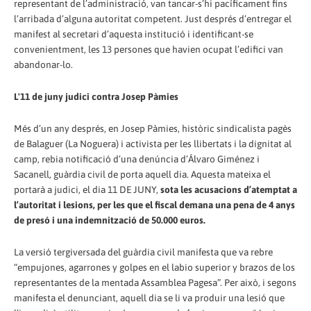
representant de l’administració, van tancar-s’hi pacíficament fins
l’arribada d’alguna autoritat competent. Just després d’entregar el
manifest al secretari d’aquesta institució i identificant-se
convenientment, les 13 persones que havien ocupat l’edifici van
abandonar-lo.
L'11 de juny judici contra Josep Pàmies
Més d’un any després, en Josep Pàmies, històric sindicalista pagès
de Balaguer (La Noguera) i activista per les llibertats i la dignitat al
camp, rebia notificació d’una denúncia d’Álvaro Giménez i
Sacanell, guàrdia civil de porta aquell dia. Aquesta mateixa el
portarà a judici, el dia 11 DE JUNY,
sota les acusacions d’atemptat a
l’autoritat i lesions, per les que el fiscal demana una pena de 4 anys
de presó i una indemnització de 50.000 euros.
La versió tergiversada del guàrdia civil manifesta que va rebre
“empujones, agarrones y golpes en el labio superior y brazos de los
representantes de la mentada Assamblea Pagesa”. Per això, i segons
manifesta el denunciant, aquell dia se li va produir una lesió que