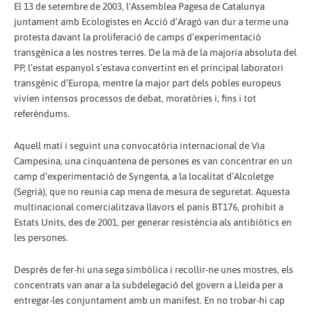
El 13 de setembre de 2003, l'Assemblea Pagesa de Catalunya
juntament amb Ecologistes en Acció d’Aragó van dur a terme una
protesta davant la proliferació de camps d’experimentació
transgènica a les nostres terres. De la mà de la majoria absoluta del
PP, l’estat espanyol s’estava convertint en el principal laboratori
transgènic d’Europa, mentre la major part dels pobles europeus
vivien intensos processos de debat, moratòries i, fins i tot
referèndums.
Aquell matí i seguint una convocatòria internacional de Via
Campesina, una cinquantena de persones es van concentrar en un
camp d’experimentació de Syngenta, a la localitat d’Alcoletge
(Segrià), que no reunia cap mena de mesura de seguretat. Aquesta
multinacional comercialitzava llavors el panís BT176, prohibit a
Estats Units, des de 2001, per generar resistència als antibiòtics en
les persones.
Després de fer-hi una sega simbòlica i recollir-ne unes mostres, els
concentrats van anar a la subdelegació del govern a Lleida per a
entregar-les conjuntament amb un manifest. En no trobar-hi cap