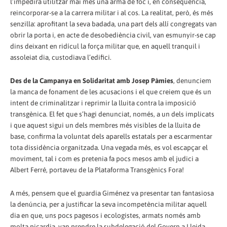
l’impedirà utilitzar mai més una arma de foc i, en conseqüència,
reincorporar-se a la carrera militar i al cos. La realitat, però, és més
senzilla: aprofitant la seva badada, una part dels allí congregats van
obrir la porta i, en acte de desobediència civil, van esmunyir-se cap
dins deixant en ridícul la força militar que, en aquell tranquil i
assoleiat dia, custodiava l’edifici.
Des de la Campanya en Solidaritat amb Josep Pàmies
, denunciem
la manca de fonament de les acusacions i el que creiem que és un
intent de criminalitzar i reprimir la lluita contra la imposició
transgènica. El fet que s’hagi denunciat, només, a un dels implicats
i que aquest sigui un dels membres més visibles de la lluita de
base, confirma la voluntat dels aparells estatals per a escarmentar
tota dissidència organitzada. Una vegada més, es vol escapçar el
moviment, tal i com es pretenia fa pocs mesos amb el judici a
Albert Ferré, portaveu de la Plataforma Transgènics Fora!
A més, pensem que el guardia Giménez va presentar tan fantasiosa
la denúncia, per a justificar la seva incompetència militar aquell
dia en que, uns pocs pagesos i ecologistes, armats només amb
molta picardia, van prendre la subdelegació del Govern a Lleida.