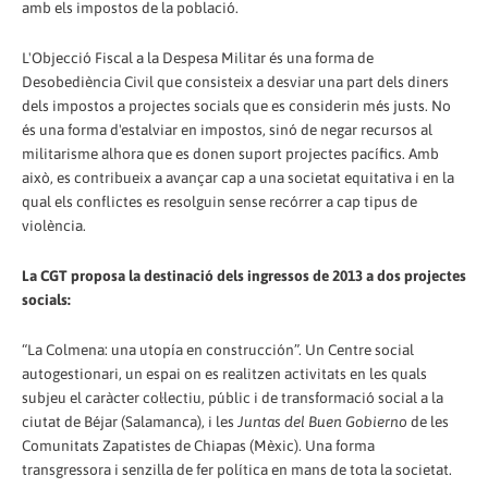
amb els impostos de la població.
L'Objecció Fiscal a la Despesa Militar és una forma de
Desobediència Civil que consisteix a desviar una part dels diners
dels impostos a projectes socials que es considerin més justs. No
és una forma d'estalviar en impostos, sinó de negar recursos al
militarisme alhora que es donen suport projectes pacífics. Amb
això, es contribueix a avançar cap a una societat equitativa i en la
qual els conflictes es resolguin sense recórrer a cap tipus de
violència.
La CGT proposa la destinació dels ingressos de 2013 a dos projectes
socials:
“La Colmena: una utopía en construcción”. Un Centre social
autogestionari, un espai on es realitzen activitats en les quals
subjeu el caràcter col·lectiu, públic i de transformació social a la
ciutat de Béjar (Salamanca), i les
Juntas del Buen Gobierno
de les
Comunitats Zapatistes de Chiapas (Mèxic). Una forma
transgressora i senzilla de fer política en mans de tota la societat.