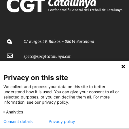
C/ Burgos 59, Baixos – 08014 Barcelona
spccc@
spcgtcatalunya.cat
935 120 481
Privacy on this site
We collect and process your data on this site to better
@CGTCatalunya
understand how it is used. You can give your consent to all or
selected purposes, or you can decline them all. For more
cgtcatalunya
information, see our privacy policy.
CGTCatalunya
Analytics
cgtcatalunya
Consent details
Privacy policy