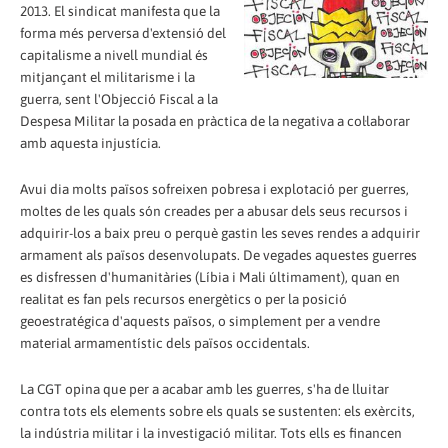
2013. El sindicat manifesta que la
forma més perversa d'extensió del
capitalisme a nivell mundial és
mitjançant el militarisme i la
guerra, sent l'Objecció Fiscal a la
Despesa Militar la posada en pràctica de la negativa a col·laborar
amb aquesta injustícia.
Avui dia molts països sofreixen pobresa i explotació per guerres,
moltes de les quals són creades per a abusar dels seus recursos i
adquirir-los a baix preu o perquè gastin les seves rendes a adquirir
armament als països desenvolupats. De vegades aquestes guerres
es disfressen d'humanitàries (Líbia i Mali últimament), quan en
realitat es fan pels recursos energètics o per la posició
geoestratégica d'aquests països, o simplement per a vendre
material armamentístic dels països occidentals.
La CGT opina que per a acabar amb les guerres, s'ha de lluitar
contra tots els elements sobre els quals se sustenten: els exèrcits,
la indústria militar i la investigació militar. Tots ells es financen