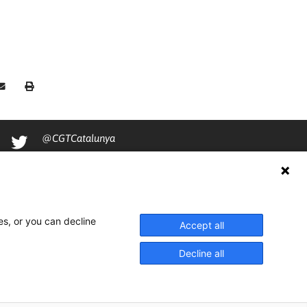
@CGTCatalunya
cgtcatalunya
CGTCatalunya
cgtcatalunya
es, or you can decline
Accept all
Decline all