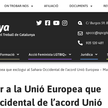
ON TROBAR-NOS
AFILIACIÓ
DOCUMENTS
RE
C/ Burgos 59, 
spccc@
spcgt
935 120 481
Formació
Acció Feminista LGTBIQ+
Jurídica
pea que exclogui al Sahara Occidental de l’acord Unió Europea – Ma
r a la Unió Europea que
cidental de l’acord Unió