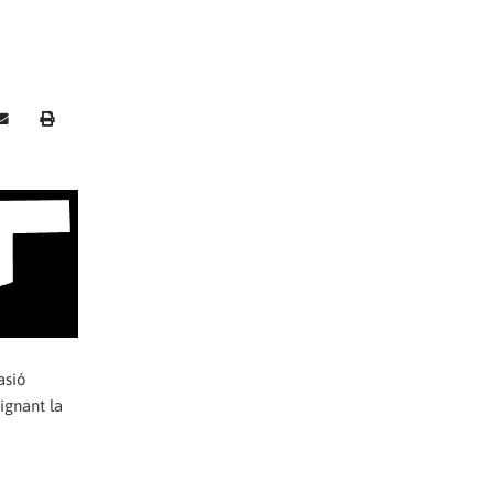
asió
ignant la