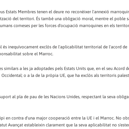
s seus Estats Membres tenen el deure no reconèixer l'annexió marroqui
tzació del territori. És també una obligació moral, mentre el poble 
ts humans comeses per les forces d'ocupació marroquines en els territo
 és inequívocament exclòs de l'aplicabilitat territorial de l'acord de
ponsabilitat sobre el Marroc.
 similars a les ja adoptades pels Estats Units que, en el seu Acord d
cidental; o a la de la pròpia UE, que ha exclòs als territoris palest
suport al pla de pau de les Nacions Unides, respectant la seva oblig
cipi en contra d'una major cooperació entre la UE i el Marroc. No obs
tatut Avançat estableixin clarament que la seva aplicabilitat no s'est