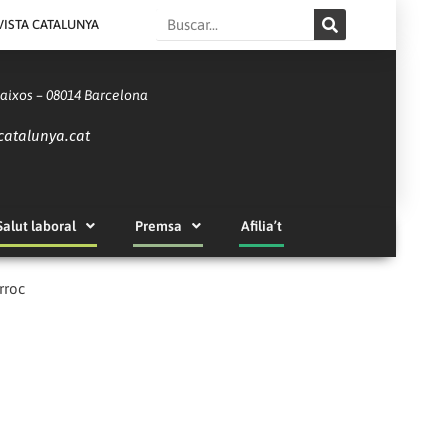
Search
VISTA CATALUNYA
Baixos – 08014 Barcelona
catalunya.cat
Salut laboral
Premsa
Afilia’t
rroc