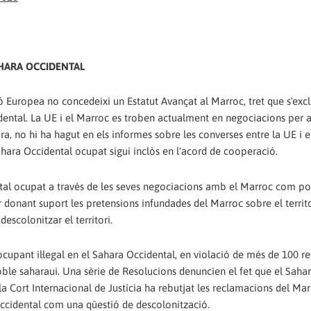
AHARA OCCIDENTAL
ió Europea no concedeixi un Estatut Avançat al Marroc, tret que s'exc
dental. La UE i el Marroc es troben actualment en negociacions per a
ara, no hi ha hagut en els informes sobre les converses entre la UE i 
ahara Occidental ocupat sigui inclòs en l'acord de cooperació.
ntal ocupat a través de les seves negociacions amb el Marroc com po
donant suport les pretensions infundades del Marroc sobre el territo
escolonitzar el territori.
cupant il·legal en el Sahara Occidental, en violació de més de 100 r
ble saharaui. Una sèrie de Resolucions denuncien el fet que el Saha
 la Cort Internacional de Justícia ha rebutjat les reclamacions del Ma
Occidental com una qüestió de descolonització.