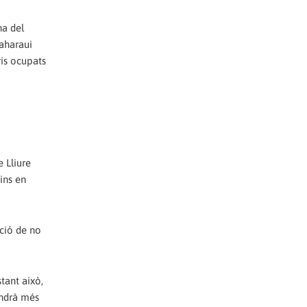
na del
saharaui
ris ocupats
e Lliure
ins en
ació de no
tant això,
endrà més