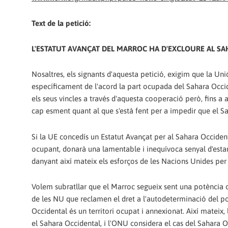
Text de la petició:
L'ESTATUT AVANÇAT DEL MARROC HA D'EXCLOURE AL S
Nosaltres, els signants d'aquesta petició, exigim que la Un
específicament de l'acord la part ocupada del Sahara Occi
els seus vincles a través d'aquesta cooperació però, fins a 
cap esment quant al que s'està fent per a impedir que el S
Si la UE concedís un Estatut Avançat per al Sahara Occide
ocupant, donarà una lamentable i inequívoca senyal d'estar 
danyant així mateix els esforços de les Nacions Unides per d
Volem subratllar que el Marroc segueix sent una potència o
de les NU que reclamen el dret a l'autodeterminació del po
Occidental és un territori ocupat i annexionat. Així mateix,
el Sahara Occidental, i l'ONU considera el cas del Sahara 