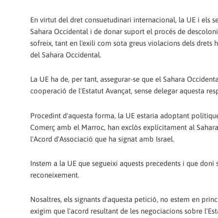
En virtut del dret consuetudinari internacional, la UE i el
Sahara Occidental i de donar suport el procés de descoloni
sofreix, tant en l'exili com sota greus violacions dels dre
del Sahara Occidental.
La UE ha de, per tant, assegurar-se que el Sahara Occidental
cooperació de l'Estatut Avançat, sense delegar aquesta res
Procedint d'aquesta forma, la UE estaria adoptant polítiques
Comerç amb el Marroc, han exclòs explícitament al Sahara Oc
l'Acord d'Associació que ha signat amb Israel.
Instem a la UE que segueixi aquests precedents i que doni 
reconeixement.
Nosaltres, els signants d'aquesta petició, no estem en prin
exigim que l'acord resultant de les negociacions sobre l'Es