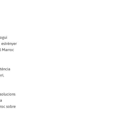
logui
 estrènyer
el Marroc
tència
ri,
esolucions
ra
rroc sobre