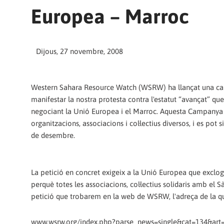
Europea – Marroc
Dijous, 27 novembre, 2008
Western Sahara Resource Watch (WSRW) ha llançat una c
manifestar la nostra protesta contra l'estatut “avançat” qu
negociant la Unió Europea i el Marroc. Aquesta Campanya e
organitzacions, associacions i col·lectius diversos, i es pot si
de desembre.
La petició en concret exigeix a la Unió Europea que exclo
perquè totes les associacions, col·lectius solidaris amb el 
petició que trobarem en la web de WSRW, l'adreça de la qu
www.wsrw.org/index.php?parse_news=single&cat=134&art