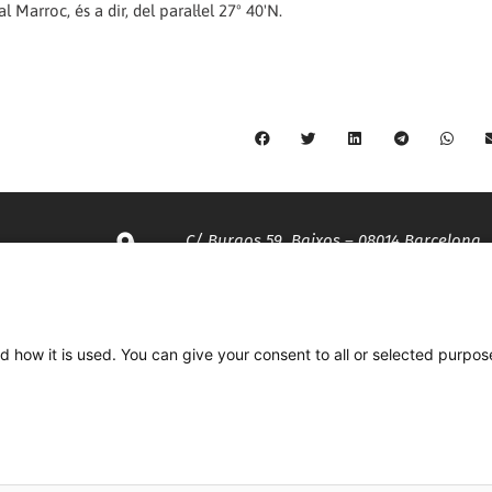
Marroc, és a dir, del paral·lel 27º 40'N.
C/ Burgos 59, Baixos – 08014 Barcelona
spccc@
spcgtcatalunya.cat
d how it is used. You can give your consent to all or selected purpos
935 120 481
Desenvolupat per