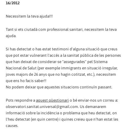
16/2012
Necessitem la teva ajuda!!!
Tant si ets ciutadà com professional sanitari, necessitem la teva
ajuda.
Si has detectat o has estat testimoni d'alguna situació que creus
que pot estar vulnerant l'accés a la sanitat pública de les persones
que han deixat de considerar-se "assegurades" pel Sistema
Nacional de Salut (per exemple immigrants en situació irregular,
joves majors de 26 anys que no hagin cotitzat, etc.), necessitem
que ens ho facis saber!!
No podem deixar que aquestes situacions continuïn passant.
Pots respondre a
aquest qüestionari
o bé enviar-nos un correu a:
observatori.sanitat.universal@gmail.com. Us demanarem
informació sobre la incidència o problema que heu detectat, on
l'heu detectat (en quin centre) i quines creieu que n'han estat les
causes.