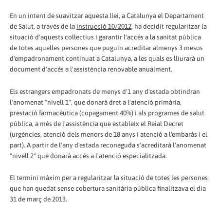
En un intent de suavitzar aquesta llei, a Catalunya el Departament
de Salut, a través de la
instrucció 10/2012
, ha decidit regularitzar la
situació d'aquests col·lectius i garantir l'accés a la sanitat pública
de totes aquelles persones que puguin acreditar almenys 3 mesos
d'empadronament continuat a Catalunya, a les quals es lliurarà un
document d'accés a l'assistència renovable anualment.
Els estrangers empadronats de menys d'1 any d'estada obtindran
l'anomenat "nivell 1", que donarà dret a l'atenció primària,
prestació farmacèutica (copagament 40%) i als programes de salut
pública, a més de l'assistència que estableix el Reial Decret
(urgències, atenció dels menors de 18 anys i atenció a l'embaràs i el
part). A partir de l'any d'estada reconeguda s'acreditarà l'anomenat
"nivell 2" que donarà accés a l'atenció especialitzada.
El termini màxim per a regularitzar la situació de totes les persones
que han quedat sense cobertura sanitària pública finalitzava el dia
31 de març de 2013.