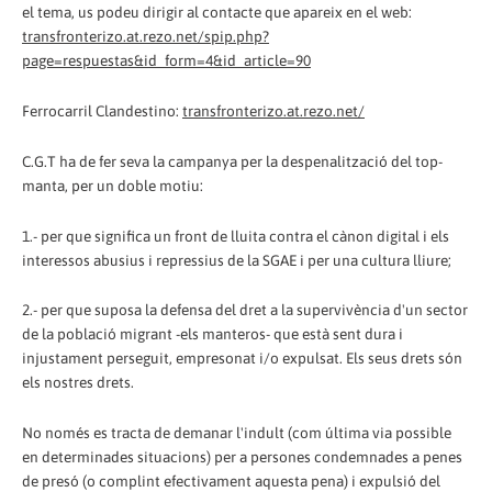
el tema, us podeu dirigir al contacte que apareix en el web:
transfronterizo.at.rezo.net/spip.php?
page=respuestas&id_form=4&id_article=90
Ferrocarril Clandestino:
transfronterizo.at.rezo.net/
C.G.T ha de fer seva la campanya per la despenalització del top-
manta, per un doble motiu:
1.- per que significa un front de lluita contra el cànon digital i els
interessos abusius i repressius de la SGAE i per una cultura lliure;
2.- per que suposa la defensa del dret a la supervivència d'un sector
de la població migrant -els manteros- que està sent dura i
injustament perseguit, empresonat i/o expulsat. Els seus drets són
els nostres drets.
No només es tracta de demanar l'indult (com última via possible
en determinades situacions) per a persones condemnades a penes
de presó (o complint efectivament aquesta pena) i expulsió del