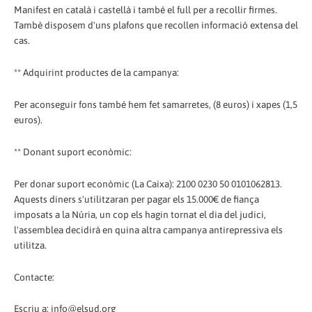
Manifest en català i castellà i també el full per a recollir firmes.
Tambè disposem d'uns plafons que recollen informació extensa del
cas.
** Adquirint productes de la campanya:
Per aconseguir fons també hem fet samarretes, (8 euros) i xapes (1,5
euros).
** Donant suport econòmic:
Per donar suport econòmic (La Caixa): 2100 0230 50 0101062813.
Aquests diners s'utilitzaran per pagar els 15.000€ de fiança
imposats a la Núria, un cop els hagin tornat el dia del judici,
l'assemblea decidirà en quina altra campanya antirepressiva els
utilitza.
Contacte:
Escriu a: info@elsud.org