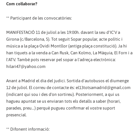
Com col·laborar?
** Participant de les convocatòries:
MANIFESTACIÓ 11 de juliol a les 19:00h. davant la seu d'IC'V a
Girona (c/Barcelona, 5). Tot seguit Sopar popular, acte polític i
música a la plaça Ovidi Montllor (antiga plaça constitució). Ja hi
han tiquets a la venda a Can Rusk, Can Kolmo, La Màquia, El Forn i a
l'ATV. També pots reservar pel sopar a l'adreça electrònica:
hilari47@yahoo.com
Anant a Madrid el dia del judici. Sortida d'autobusos el diumenge
12 de juliol. El correu de contacte és: el13totsamadrid@gmail.com
(indicant qui sou i des d'on sortireu). Posteriorment, a qui us
hagueu apuntat se us enviaran tots els detalls a saber (horari,
parades, preu...) perquè pugueu confirmar el vostre suport
presencial.
** Difonent informació: