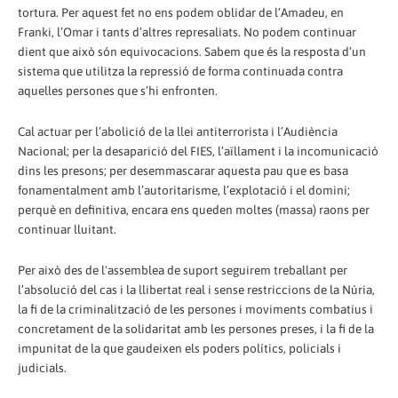
tortura. Per aquest fet no ens podem oblidar de l’Amadeu, en
Franki, l’Omar i tants d’altres represaliats. No podem continuar
dient que això són equivocacions. Sabem que és la resposta d’un
sistema que utilitza la repressió de forma continuada contra
aquelles persones que s’hi enfronten.
Cal actuar per l’abolició de la llei antiterrorista i l’Audiència
Nacional; per la desaparició del FIES, l’aïllament i la incomunicació
dins les presons; per desemmascarar aquesta pau que es basa
fonamentalment amb l’autoritarisme, l’explotació i el domini;
perquè en definitiva, encara ens queden moltes (massa) raons per
continuar lluitant.
Per això des de l'assemblea de suport seguirem treballant per
l’absolució del cas i la llibertat real i sense restriccions de la Núria,
la fi de la criminalització de les persones i moviments combatius i
concretament de la solidaritat amb les persones preses, i la fi de la
impunitat de la que gaudeixen els poders polítics, policials i
judicials.