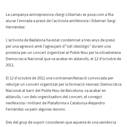
La campanya antirepressiva «Sergi Llibertat» es posa com a fita
aturar l’entrada a presó de l’activista antifeixista i llibertari Sergi
Hernàndez.
L’activista de Badalona ha estat condemnat a tres anys de presó
per una agressió amb l’agreujant d’“odi ideològic” durant una
protesta per un concert organitzat al Poble Nou per la ultradretana
Democracia Nacional que va acabar en aldarulls, el 12 d’octubre de
2011.
El 12 d’octubre de 2011 una contramanifestació convocada per
rebutjar un concert organitzat per la formació neonazi Democràcia
Nacional al barri del Poble Nou de Barcelona, va acabar en
aldarulls, i un dels organitzadors del concert, el conegut
neofeixista i militant de Plataforma x Catalunya Alejandro
Fernández va patir algunes lesions.
Des del grup de suport consideren que aquesta és una sentència