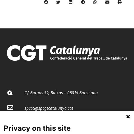
C/ Burgos 59, Baixos – 08014 Barcelona
spccc@
spcgtcatalunya.cat
935 120 481
Privacy on this site