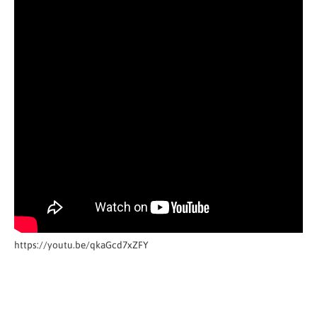
https://youtu.be/qkaGcd7xZFY