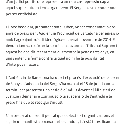
d’un judici polític que representa un nou cas repressiu cap a
aquells que lluitem i ens organitzem. El Sergi ha estat condemnat
per ser antifeixista.
El jove badaloní, juntament amb Rubén, va ser condemnat a dos
anys de presó per l’Audiència Provincial de Barcelona per agressió
amb l’agreujant «d’odi ideològic» el passat novembre de 2014. El
denunciant va recórrer la sentència davant del Tribunal Suprem i
aquest ha decidit recentment augmentar la pena a tres anys, en
una sentència ferma contra la qual no hi ha la possibilitat
d’interposar recurs.
L’Audiència de Barcelona ha obert el procés d’execució de la pena
de 3 anys. L’advocada del Sergi s’ha marcat el 15 de juliol com a
termini per presentar una petició d’indult davant el Ministeri de
Justícia i demanar a continuació la suspensió de l’entrada a la
presó fins que es resolgui l’indult.
S’ha preparat un escrit per tal que col·lectius i organitzacions el
signin un manifest demanant el seu indult, i s’està intesificant la