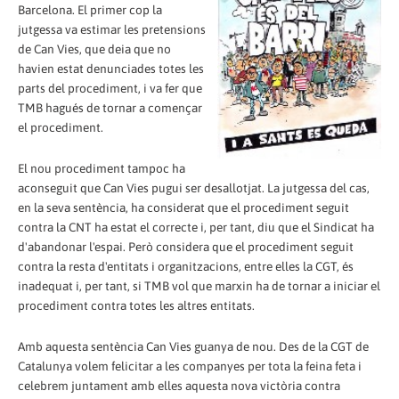
Barcelona. El primer cop la
jutgessa va estimar les pretensions
de Can Vies, que deia que no
havien estat denunciades totes les
parts del procediment, i va fer que
TMB hagués de tornar a començar
el procediment.
El nou procediment tampoc ha
aconseguit que Can Vies pugui ser desallotjat. La jutgessa del cas,
en la seva sentència, ha considerat que el procediment seguit
contra la CNT ha estat el correcte i, per tant, diu que el Sindicat ha
d'abandonar l'espai. Però considera que el procediment seguit
contra la resta d'entitats i organitzacions, entre elles la CGT, és
inadequat i, per tant, si TMB vol que marxin ha de tornar a iniciar el
procediment contra totes les altres entitats.
Amb aquesta sentència Can Vies guanya de nou. Des de la CGT de
Catalunya volem felicitar a les companyes per tota la feina feta i
celebrem juntament amb elles aquesta nova victòria contra