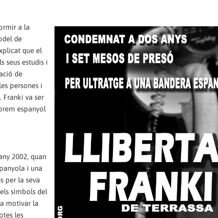
ormir a la
odel de
plicat que el
 seus estudis i
uació de
les persones i
. Franki va ser
uprem espanyol
any 2002, quan
spanyola i una
s per la seva
 els símbols del
a motivar la
otes les