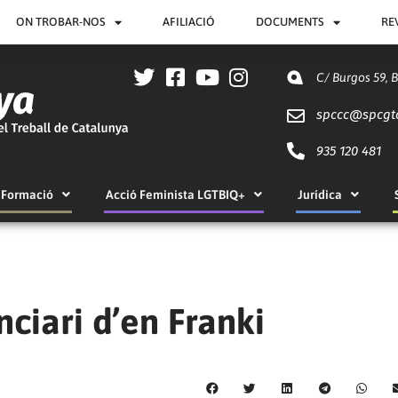
ON TROBAR-NOS
AFILIACIÓ
DOCUMENTS
RE
C/ Burgos 59, 
spccc@
spcgt
935 120 481
Formació
Acció Feminista LGTBIQ+
Jurídica
ciari d’en Franki