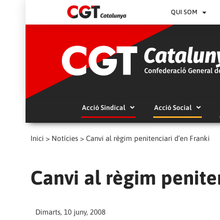
QUI SOM
Acció Sindical
Acció Social
Inici
>
Notícies
>
Canvi al règim penitenciari d’en Franki
Canvi al règim peniten
Dimarts, 10 juny, 2008