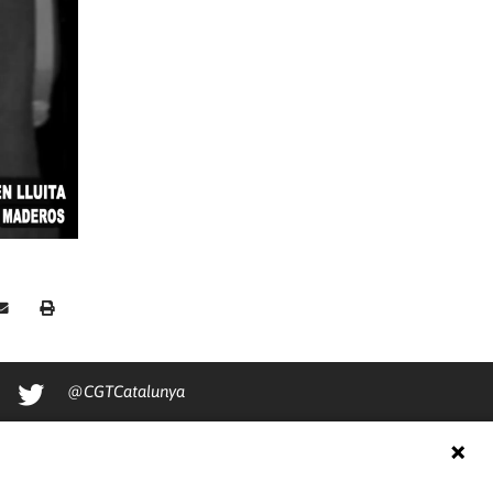
@CGTCatalunya
cgtcatalunya
CGTCatalunya