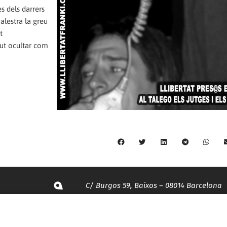
s dels darrers
alestra la greu
t
ut ocultar com
C/ Burgos 59, Baixos – 08014 Barcelona
spccc@
spcgtcatalunya.cat