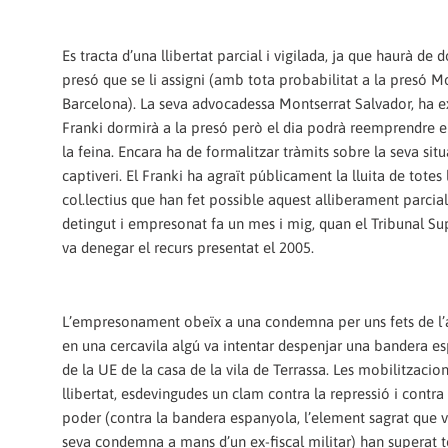
Es tracta d’una llibertat parcial i vigilada, ja que haurà de d
presó que se li assigni (amb tota probabilitat a la presó M
Barcelona). La seva advocadessa Montserrat Salvador, ha ex
Franki dormirà a la presó però el dia podrà reemprendre els
la feina. Encara ha de formalitzar tràmits sobre la seva sit
captiveri. El Franki ha agraït públicament la lluita de totes 
col.lectius que han fet possible aquest alliberament parcial
detingut i empresonat fa un mes i mig, quan el Tribunal S
va denegar el recurs presentat el 2005.
L’empresonament obeïx a una condemna per uns fets de l’
en una cercavila algú va intentar despenjar una bandera e
de la UE de la casa de la vila de Terrassa. Les mobilitzacion
llibertat, esdevingudes un clam contra la repressió i contra
poder (contra la bandera espanyola, l’element sagrat que v
seva condemna a mans d’un ex-fiscal militar) han superat t