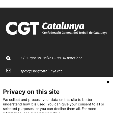
C/ Burgos 59, Baixos – 08014 Barcelona
spccc@
spcgtcatalunya.cat
935 120 481
Privacy on this site
@CGTCatalunya
We collect and process your data on this site to better
understand how it is used. You can give your consent to all or
selected purposes, or you can decline them all. For more
cgtcatalunya