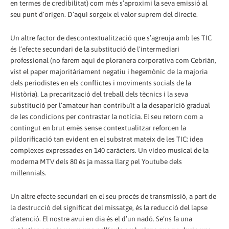
en termes de credibilitat) com més s’aproximi la seva emissió al
seu punt d‘origen. D’aquí sorgeix el valor suprem del directe.
Un altre factor de descontextualització que s’agreuja amb les TIC
és l’efecte secundari de la substitució de l’intermediari
professional (no farem aquí de ploranera corporativa com Cebrián,
vist el paper majoritàriament negatiu i hegemònic de la majoria
dels periodistes en els conflictes i moviments socials de la
Història). La precarització del treball dels tècnics i la seva
substitució per l’amateur han contribuït a la desaparició gradual
de les condicions per contrastar la notícia. El seu retorn com a
contingut en brut emès sense contextualitzar reforcen la
pildorificació tan evident en el substrat mateix de les TIC: idea
complexes expressades en 140 caràcters. Un vídeo musical de la
moderna MTV dels 80 és ja massa llarg pel Youtube dels
millennials.
Un altre efecte secundari en el seu procés de transmissió, a part de
la destrucció del significat del missatge, és la reducció del lapse
d’atenció. El nostre avui en dia és el d’un nadó. Se’ns fa una