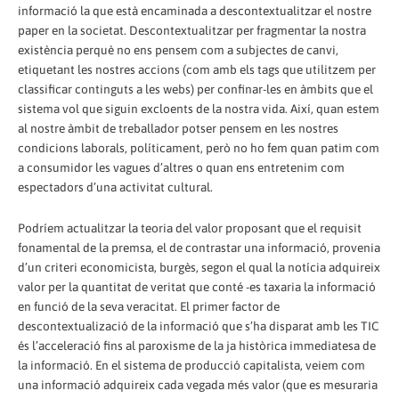
informació la que està encaminada a descontextualitzar el nostre
paper en la societat. Descontextualitzar per fragmentar la nostra
existència perquè no ens pensem com a subjectes de canvi,
etiquetant les nostres accions (com amb els tags que utilitzem per
classificar continguts a les webs) per confinar-les en àmbits que el
sistema vol que siguin excloents de la nostra vida. Així, quan estem
al nostre àmbit de treballador potser pensem en les nostres
condicions laborals, políticament, però no ho fem quan patim com
a consumidor les vagues d’altres o quan ens entretenim com
espectadors d’una activitat cultural.
Podríem actualitzar la teoria del valor proposant que el requisit
fonamental de la premsa, el de contrastar una informació, provenia
d’un criteri economicista, burgès, segon el qual la notícia adquireix
valor per la quantitat de veritat que conté -es taxaria la informació
en funció de la seva veracitat. El primer factor de
descontextualizació de la informació que s’ha disparat amb les TIC
és l’acceleració fins al paroxisme de la ja històrica immediatesa de
la informació. En el sistema de producció capitalista, veiem com
una informació adquireix cada vegada més valor (que es mesuraria