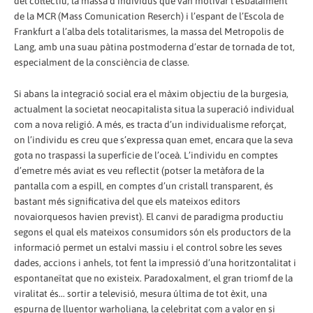
del col·lectiu, la massa d’individus que van motivar l’esbalaïment
de la MCR (Mass Comunication Reserch) i l’espant de l’Escola de
Frankfurt a l’alba dels totalitarismes, la massa del Metropolis de
Lang, amb una suau pàtina postmoderna d’estar de tornada de tot,
especialment de la consciència de classe.
Si abans la integració social era el màxim objectiu de la burgesia,
actualment la societat neocapitalista situa la superació individual
com a nova religió. A més, es tracta d’un individualisme reforçat,
on l’individu es creu que s’expressa quan emet, encara que la seva
gota no traspassi la superfície de l’oceà. L’individu en comptes
d’emetre més aviat es veu reflectit (potser la metàfora de la
pantalla com a espill, en comptes d’un cristall transparent, és
bastant més significativa del que els mateixos editors
novaiorquesos havien previst). El canvi de paradigma productiu
segons el qual els mateixos consumidors són els productors de la
informació permet un estalvi massiu i el control sobre les seves
dades, accions i anhels, tot fent la impressió d’una horitzontalitat i
espontaneïtat que no existeix. Paradoxalment, el gran triomf de la
viralitat és... sortir a televisió, mesura última de tot èxit, una
espurna de lluentor warholiana, la celebritat com a valor en si