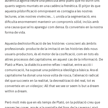
autèntica agonia veure una pel·lícula amb plans que no durin uns
quants segons muntats en una cadència frenètica. El pitjor és que
aquesta pildorificació omnipresent es contagia a les nostres
lectures, a les nostres vivències... i, unida a la segmentació, ens
dificulta enormement mantenir un compromís sòlid, inclús amb
una causa que se’ns aparegui com densa. Es converteix en la nostra
forma de vida.
Aquesta deshistorificació de les històries -conscient als àmbits
professionals- producte de la imitació en les històries dels nous
usuaris-productors, és el motor de la cosificació, com en tots els
altres processos del capitalisme, en aquest cas de la informació. De
Plató a Marx, la dialèctica entre reflex i realitat, entre acció i
comunicació, ha suposat una polèmica ideològica bàsica. Ara el
capitalisme ha donat una nova volta de rosca, l’alienació radical
del que succeeix en la realitat, la desrealització del real, tot es
converteix en un videojoc: All that we see or seem Is but a dream
within a dream.
Però molt més que en els temps de Plató, on la població creu que
passen les coses, ara és a la pantalla del fons de la caverna i això