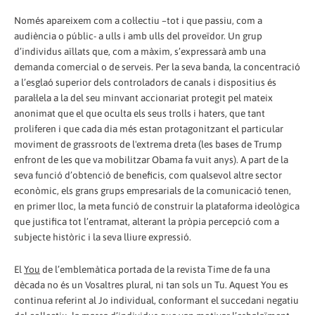
Només apareixem com a col·lectiu –tot i que passiu, com a
audiència o públic- a ulls i amb ulls del proveïdor. Un grup
d’individus aïllats que, com a màxim, s’expressarà amb una
demanda comercial o de serveis. Per la seva banda, la concentració
a l’esglaó superior dels controladors de canals i dispositius és
paral·lela a la del seu minvant accionariat protegit pel mateix
anonimat que el que oculta els seus trolls i haters, que tant
proliferen i que cada dia més estan protagonitzant el particular
moviment de grassroots de l'extrema dreta (les bases de Trump
enfront de les que va mobilitzar Obama fa vuit anys). A part de la
seva funció d’obtenció de beneficis, com qualsevol altre sector
econòmic, els grans grups empresarials de la comunicació tenen,
en primer lloc, la meta funció de construir la plataforma ideològica
que justifica tot l’entramat, alterant la pròpia percepció com a
subjecte històric i la seva lliure expressió.
El
You
de l’emblemàtica portada de la revista Time de fa una
dècada no és un Vosaltres plural, ni tan sols un Tu. Aquest You es
continua referint al Jo individual, conformant el succedani negatiu