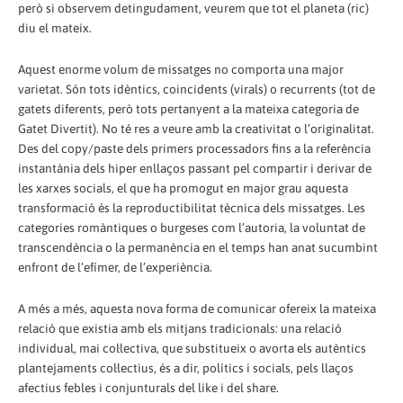
però si observem detingudament, veurem que tot el planeta (ric)
diu el mateix.
Aquest enorme volum de missatges no comporta una major
varietat. Són tots idèntics, coincidents (virals) o recurrents (tot de
gatets diferents, però tots pertanyent a la mateixa categoria de
Gatet Divertit). No té res a veure amb la creativitat o l’originalitat.
Des del copy/paste dels primers processadors fins a la referència
instantània dels hiper enllaços passant pel compartir i derivar de
les xarxes socials, el que ha promogut en major grau aquesta
transformació és la reproductibilitat tècnica dels missatges. Les
categories romàntiques o burgeses com l’autoria, la voluntat de
transcendència o la permanència en el temps han anat sucumbint
enfront de l’efímer, de l’experiència.
A més a més, aquesta nova forma de comunicar ofereix la mateixa
relació que existia amb els mitjans tradicionals: una relació
individual, mai col·lectiva, que substitueix o avorta els autèntics
plantejaments col·lectius, és a dir, polítics i socials, pels llaços
afectius febles i conjunturals del like i del share.