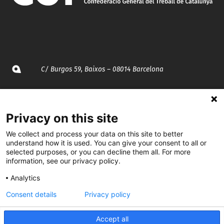
C/ Burgos 59, Baixos – 08014 Barcelona
spccc@
spcgtcatalunya.cat
Privacy on this site
935 120 481
We collect and process your data on this site to better
understand how it is used. You can give your consent to all or
@CGTCatalunya
selected purposes, or you can decline them all. For more
information, see our privacy policy.
cgtcatalunya
Analytics
CGTCatalunya
Consent details
Privacy policy
cgtcatalunya
Accept all