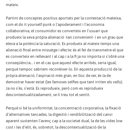
mateix.
Partint de conceptes positius aportats per la contestació mateixa,
com el do it yourself punk o l'apoderament i l’economia
col·laborativa, el consumidor es converteix en l’usuari que
produeix la seva pròpia alienació -tan convenient- i en un grau que
eleva a la potència la saturació. Es produeix al mateix temps una
alienació final entre missatge i efecte: és el fet de transmetre el que
es converteix en rellevant i al cap i a la fi ja no importa si s’obté una
conseqüència... i en el cas que aquest efecte arribés, seria igual,
perquè tampoc sabríem reconèixer-lo. En aquesta producció de la
pròpia alienació, l'aspiració més gran, en lloc de ser, és la de
demostrar haver estat (les famoses selfies que tant irriten els vells).
Ja no s’és, s’està. Es reprodueix, però com es reprodueix
descontextualitzadament, se li treu tot el sentit.
Perquè si bé la uniformitat, la concentració corporativa, la fixació
d’alternatives tancades, la digestió i rendibilització del canvi
aparent sustenten l’avenç cap a la societat dual, la de les vides low
cost i les d’elit, és, sobretot, la descontextualització de la