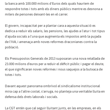
la banca amb 100.000 milions d'Euros dels quals hauríem de
respondre totes i tots amb els diners públics mentre es desnona a
milers de persones deixant-les en el carrer.
El govern, incapacitat per a plantar cara a aquesta situació es
dedica a reduir els salaris, les pensions, les ajudes a l'atur i tot tipus
d'ajuda socials a l'una que augmenta els impostos amb la pujada
de l'IVA, i amenaça amb noves reformes draconianes contra la
població.
Els Pressupostos Generals de 2013 suposaran una nova retallada de
23.000 milions d'euros per a reduir el dèficit públic i pagar el deute,
el que significaran noves reformes i nous saquejos a la butxaca de
totes i tots.
Davant aquest panorama ombrívol el sindicalisme institucional
mira cap a l'altre costat, s'arruga, no planteja una veritable lluita en
defensa dels drets laborals i socials.
La CGT entén que cal seguir lluitant junts, en les empreses, en els