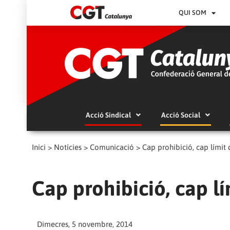
QUI SOM
Acció Sindical
Acció Social
Inici
>
Notícies
>
Comunicació
>
Cap prohibició, cap límit
Cap prohibició, cap l
Dimecres, 5 novembre, 2014