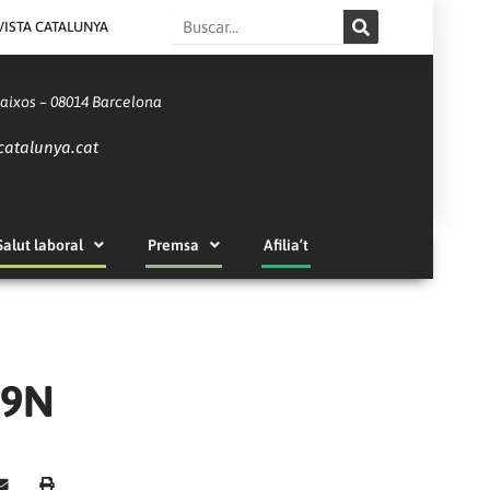
Search
VISTA CATALUNYA
Baixos – 08014 Barcelona
catalunya.cat
Salut laboral
Premsa
Afilia’t
#9N