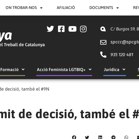
ON TROBAR-NOS
AFILIACIÓ
DOCUMENTS
RE
C/ Burgos 59, 
spccc@
spcgt
935 120 481
Formació
Acció Feminista LGTBIQ+
Jurídica
 de decisió, també el #9N
ímit de decisió, també el 