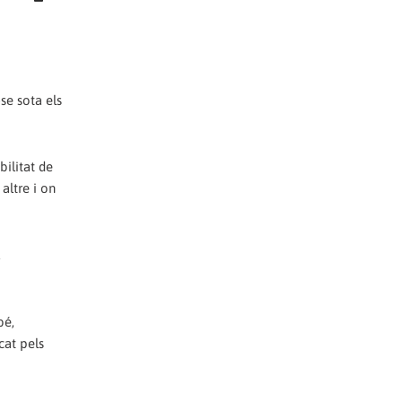
se sota els
bilitat de
altre i on
bé,
cat pels