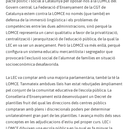
pacte polític i social a Catalunya per oposar-nos a la LOMCE del
Govern central. La Federació d’Ensenyament de la CGT de
Catalunya estem contra la LOMCE no només (que també) en
defensa de la immersió lingüística i els problemes de
competències entre les dues administracions, sinó perquè la
LOMCE representa un canvi qualitatiu a favor de la privatització,
centralització i jerarquització de l'educació pública, de la qual la
LEC en va ser un avançament. Però la LOMCE va més enllà, perquè
configura un sistema educatiu mercantilista i segregador que
provocarà l’exclusió social de l’alumnat de famílies en situació
socioeconòmica desafavorida.
La LEC va comptar amb una majoria parlamentària, també la té la
LOMCE. Tanmateix ambdues lleis han estat rebutjades àmpliament
pel conjunt de la comunitat educativa de l'escola pública. La
Conselleria d’Ensenyament està desenvolupant un Decret de
plantilles fruit del qual les direccions dels centres públics
comptaran amb plens i discrecionals poders per determinar
unilateralment gran part de les plantilles. I avança molts dels seus
conceptes en les adjudicacions d’estiu pel proper curs. LEC i
LOMCE dibuixen una escola pública en la qual es fa minvar la