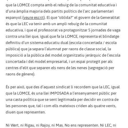
que la LOMCE compta amb el rebuig de la comunitat educativa i
d’una àmplia majoria dels partits polítics de l’arc parlamentari
espanyol (
veure escrit
). El que "oblida?" el govern de la Generalitat
és que la LEC va tenir amb un ampli rebuig de la comunitat
educativa, i que el professorat va protagonitzar 5 jornades de vaga
contra una llei que, igual que fa la LOMCE, representa el blindatge
definitiu d’un sistema educatiu dual (escola concertada / escola
pública) que ja separa l’alumnat per raons de classe social, la
imposició a la pública del model organitzatiu jeràrquic de l’escola
concertada i del model empresarial, i un espai protegit per als
centres d’elit que separen els nens de les nenes (segregació per
raons de gènere).
És per això, que des d’aquest sindicat li recordem que la LEC, igual
que la LOMCE, és una llei IMPOSADA a l’ensenyament públic per
una casta política que se sent legitimada per decidir en contra de
les persones que, tal i com ells mateixos criden als quatre vents,
diuen que representen.
Ni Wert, ni Rigau, ni Rajoy, ni Mas. No ens representen. Ni LEC, ni