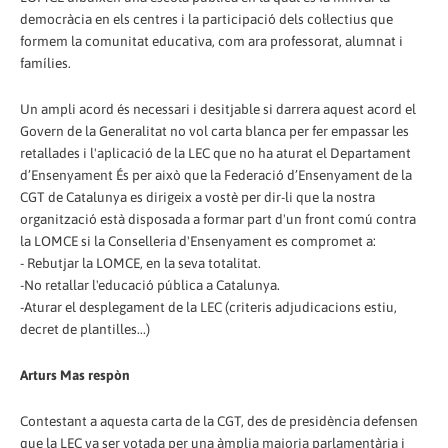
democràcia en els centres i la participació dels col·lectius que
formem la comunitat educativa, com ara professorat, alumnat i
famílies.
Un ampli acord és necessari i desitjable si darrera aquest acord el
Govern de la Generalitat no vol carta blanca per fer empassar les
retallades i l'aplicació de la LEC que no ha aturat el Departament
d’Ensenyament És per això que la Federació d’Ensenyament de la
CGT de Catalunya es dirigeix a vostè per dir-li que la nostra
organització està disposada a formar part d'un front comú contra
la LOMCE si la Conselleria d'Ensenyament es compromet a:
- Rebutjar la LOMCE, en la seva totalitat.
-No retallar l'educació pública a Catalunya.
-Aturar el desplegament de la LEC (criteris adjudicacions estiu,
decret de plantilles...)
Arturs Mas respòn
Contestant a aquesta carta de la CGT, des de presidència defensen
que la LEC va ser votada per una àmplia majoria parlamentària i