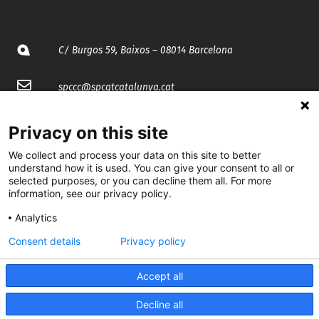
C/ Burgos 59, Baixos – 08014 Barcelona
spccc@
spcgtcatalunya.cat
935 120 481
Privacy on this site
We collect and process your data on this site to better
@CGTCatalunya
understand how it is used. You can give your consent to all or
selected purposes, or you can decline them all. For more
cgtcatalunya
information, see our privacy policy.
Analytics
CGTCatalunya
Consent details
Privacy policy
cgtcatalunya
Accept all
Decline all
Desenvolupat per