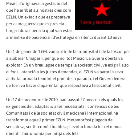
Mèxic, s'originava la gestació del
que ha arribat als nostres dies com
EZLN. Un exèrcit que es preparava
per a una guerra que es preveia
llarga i dura i per a la qual van estar
armant-se de paciència i d'estratègia en silenci durant 10 anys.
Un 1 de gener de 1994, van sortir de la frondositat i de la foscor per
a alliberar Chiapas i, per què no, tot Mèxic. La Guerra oberta va
explotar. En un breu lapse de temps la societat civil va exigir l'alto
el foc i l'atenció a les justes demandes, el EZLN va parar la seva
activitat armada tendint el pont de la paraula, i el Govern federal
de torn va haver d'aparentar que respectava a la societat civil.
Un 17 de novembre de 2010, han passat 27 anys en els quals les
exigències de l'adaptació a les necessitats i consensos de les
Comunitats i de la societat civil mexicana i internacional ha
transformat aquell primer EZLN. Metamorfosi plagada de
sensatesa, sentit comú i lucidesa, i evolucionada feia el manar
obeint i l'autonomia per mitjà dels fets.