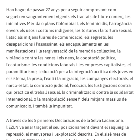
Han hagut de passar 27 anys per a seguir comprovant com
segueixen sangrantement vigents els tractats de lliure comerç, les
iniciatives Mèrida o plans Colòmbia II, els feminicidis, l'arrogància
envers els usos i costums indígenes, les tortures i la tortura sexual,
l'atac als mitjans lliures de comunicació, els segrests, les
desaparicions i l'assassinat, els encapsulaments en les
manifestacions i la tergiversació de la memòria col·lectiva, la
violència contra les nenes i els nens, la cooptació política,
l'ecoturisme, les condicions laborals i les empreses capitalistes, el
paramilitarisme, l'educació per a la integració acrítica dels joves en
el sistema, la presó, l'exili i la migració, les campanyes electorals, el
narco-estat, la corrupció judicial, l'ecocidi, les fustigacions contra
qui practica el treball sexual, la criminalització contra la solidaritat
internacional, o la manipulació sense fi dels mitjans massius de
comunicació, i també la impunitat.
A través de les 5 primeres Declaracions de la Selva Lacandona,
l'EZLN va anar traçant el seu posicionament davant el saqueig, la
repressió, el menyspreu i l'explotació descrits. En el sisè mes de