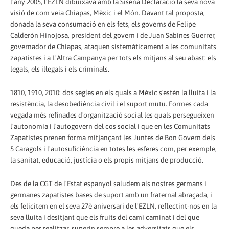
l'any 2005, l'EZLN dibuixava amb la Sisena Declaració la seva nova
visió de com veia Chiapas, Mèxic i el Món. Davant tal proposta,
donada la seva consumació en els fets, els governs de Felipe
Calderón Hinojosa, president del govern i de Juan Sabines Guerrer,
governador de Chiapas, ataquen sistemàticament a les comunitats
zapatistes i a L'Altra Campanya per tots els mitjans al seu abast: els
legals, els il·legals i els criminals.
1810, 1910, 2010: dos segles en els quals a Mèxic s'estén la lluita i la
resistència, la desobediència civil i el suport mutu. Formes cada
vegada més refinades d'organització social les quals persegueixen
l'autonomia i l'autogovern del cos social i que en les Comunitats
Zapatistes prenen forma mitjançant les Juntes de Bon Govern dels
5 Caragols i l'autosuficiència en totes les esferes com, per exemple,
la sanitat, educació, justícia o els propis mitjans de producció.
Des de la CGT de l'Estat espanyol saludem als nostres germans i
germanes zapatistes bases de suport amb un fraternal abraçada, i
els felicitem en el seva 27è aniversari de l'EZLN, reflectint-nos en la
seva lluita i desitjant que els fruits del camí caminat i del que
queda per realitzar, superin sempre a les adversitats que els