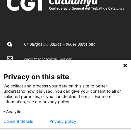
C/ Burgos 59, Baixos – 08014 Barcelona
spccc@
spcgtcatalunya.cat
935 120 481
Privacy on this site
We collect and process your data on this site to better
@CGTCatalunya
understand how it is used. You can give your consent to all or
selected purposes, or you can decline them all. For more
information, see our privacy policy.
cgtcatalunya
Analytics
CGTCatalunya
Consent details
Privacy policy
cgtcatalunya