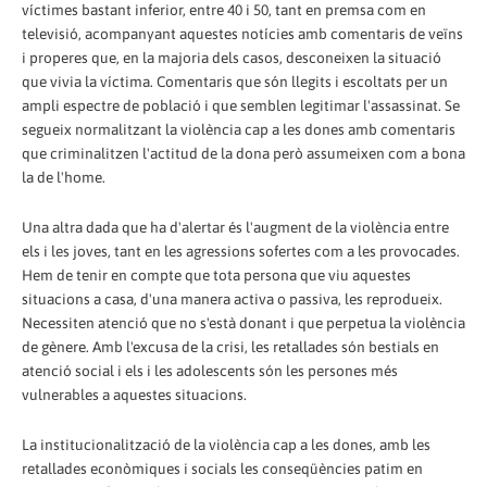
víctimes bastant inferior, entre 40 i 50, tant en premsa com en
televisió, acompanyant aquestes notícies amb comentaris de veïns
i properes que, en la majoria dels casos, desconeixen la situació
que vivia la víctima. Comentaris que són llegits i escoltats per un
ampli espectre de població i que semblen legitimar l'assassinat. Se
segueix normalitzant la violència cap a les dones amb comentaris
que criminalitzen l'actitud de la dona però assumeixen com a bona
la de l'home.
Una altra dada que ha d'alertar és l'augment de la violència entre
els i les joves, tant en les agressions sofertes com a les provocades.
Hem de tenir en compte que tota persona que viu aquestes
situacions a casa, d'una manera activa o passiva, les reprodueix.
Necessiten atenció que no s'està donant i que perpetua la violència
de gènere. Amb l'excusa de la crisi, les retallades són bestials en
atenció social i els i les adolescents són les persones més
vulnerables a aquestes situacions.
La institucionalització de la violència cap a les dones, amb les
retallades econòmiques i socials les conseqüències patim en