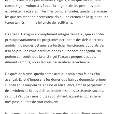
esforços realitzats pels diferents òrgans, el fet que tots aquests
cursos siguin voluntaris fa que la majoria de les persones que
accedeixen a ells siguin les més conscienciades, quedant al marge
les que realment ho necessiten: els qui no creuen en la igualtat i no
tenen la més mínima intenció de facilitar-la.
Des de CGT exigim el compliment íntegre de la Llei, que es dotin
pressupostàriament els programes pertinents des dels diferents
àmbits i no només pel que fa a Justícia i funcionaris policials. Ja
n'hi ha prou de considerar les dones ciutadanes de segona. No
podem consentir que la crisi sigui l'excusa perquè, des dels
diferents àmbits, no es faci res per eradicar la violència.
Després de 8 anys, queda demostrat que amb prou feines s'ha
avançat. El fet d'imposar a les dones que han de denunciar primer,
suposa en la majoria dels casos el seu silenci, amb la perpetuació
de la violència. Si des d'altres àmbits (escoles, assistents socials,
salut ...) s'educa i sensibilitza socialment, aquestes dones tenen
més possibilitats de tirar endavant.
Hi ha mesures que no impliquen més despesa de diners, només