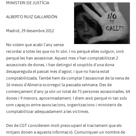
MINISTERI DE JUSTÍCIA
ALBERTO RUIZ GALLARDÓN
Madrid, 29 desembre 2012
No volem que acabi l'any sense
recordar a totes les que no hi són. I no perquè elles vulguin, sinó
perquè les han assassinat. Aquest mes s'han comptabilitzat 2
assassinats de dones, i han detingut el sospitós d'una dona
desapareguda el passat mes d'agost, i que no havia estat
comptabilitzada. També hem de comptar l'assassinat de la nena de
16 mesos d'Almeria ocorregut la passada setmana. Des de
començament d'any ja són un total de 73 persones assassinades, 64
dones i 9 menors, aproximadament. I diem això perquè ni tan sols
som capaços entre associacions, organitzacions i ministeris de
comptabilitzar adequadament a les víctimes.
Des de CGT considerem molt preocupant el tractament que els
mitjans donen a aquesta informació. Comuniquen un nombre de