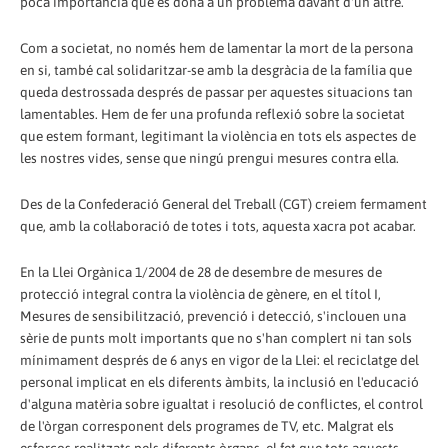
poca importància que es dóna a un problema davant d'un altre.
Com a societat, no només hem de lamentar la mort de la persona
en si, també cal solidaritzar-se amb la desgràcia de la família que
queda destrossada després de passar per aquestes situacions tan
lamentables. Hem de fer una profunda reflexió sobre la societat
que estem formant, legitimant la violència en tots els aspectes de
les nostres vides, sense que ningú prengui mesures contra ella.
Des de la Confederació General del Treball (CGT) creiem fermament
que, amb la col·laboració de totes i tots, aquesta xacra pot acabar.
En la Llei Orgànica 1/2004 de 28 de desembre de mesures de
protecció integral contra la violència de gènere, en el títol I,
Mesures de sensibilització, prevenció i detecció, s'inclouen una
sèrie de punts molt importants que no s'han complert ni tan sols
mínimament després de 6 anys en vigor de la Llei: el reciclatge del
personal implicat en els diferents àmbits, la inclusió en l'educació
d'alguna matèria sobre igualtat i resolució de conflictes, el control
de l'òrgan corresponent dels programes de TV, etc. Malgrat els