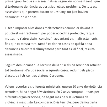
primer grau, fa que els assassinats es segueixin normalitzant i que
si la dona no denúncia, aquest sigui el seu problema. De tots els
assassinats que portem durant aquest any, tot just havien
denunciat 7 o 8 dones.
El fet d'imposar a les dones maltractades denunciar davant la
policia el maltractament per poder accedir a protecció, fa que
moltes no s'atreveixin i continuïn aguantant els maltractaments
fins que és massa tard, també es donen casos en què la dona
denúncia i té ordre d'allunyament però tant és: al final, resulta
assassinada.
Seguim denunciant que l'excusa de la crisi els ha servit per retallar
tot l'entramat d'ajuda social a aquests casos, reduint els pisos
d'acollida i els centres d'atenció a dones.
Volem recordar als diferents ministeris, que en 50 anys de violència
terrorista, hi ha hagut 829 víctimes. En 9 anys comptabilitzats per
diferents organitzacions, ha hagut més de 800 víctimes de
violència masclista. La comparació és terrible, però demostra la