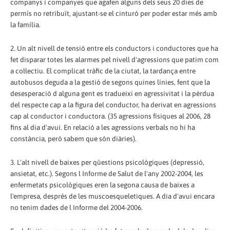
companys i companyes que agafen alguns dels seus 20 dies de
permís no retribuït, ajustant-se el cinturó per poder estar més amb
la família.
2. Un alt nivell de tensió entre els conductors i conductores que ha
fet disparar totes les alarmes pel nivell d'agressions que patim com
a col·lectiu. El complicat tràfic de la ciutat, la tardança entre
autobusos deguda a la gestió de segons quines línies, fent que la
desesperació d alguna gent es tradueixi en agressivitat i la pèrdua
del respecte cap a la figura del conductor, ha derivat en agressions
cap al conductor i conductora. (35 agressions físiques al 2006, 28
fins al dia d'avui. En relació a les agressions verbals no hi ha
constància, però sabem que són diàries).
3. L'alt nivell de baixes per qüestions psicològiques (depressió,
ansietat, etc.). Segons l Informe de Salut de l'any 2002-2004, les
enfermetats psicològiques eren la segona causa de baixes a
l'empresa, després de les muscoesqueletiques. A dia d'avui encara
no tenim dades de l Informe del 2004-2006.