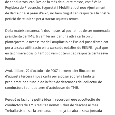
de conductors, etc. Des de fa més de quatre mesos, vostè és la
Regidora de Prevenció, Seguretat i Mobilitat del nou Ajuntament
de Barcelona. A pesar d'això, no hem tingut cap resposta a la nostra
petició de reunir-se per a tractar aquests temes.
De la mateixa manera, fa dos mesos, al poc temps de ser nomenada
presidenta de TMB, li vam fer arribar una altra carta on li
plantejàvem la necessitat de l'ampliació de l'ús del pase d'empleat
per a la seva utilització en la xarxa de rodalies de RENFE. Igual que
en la primera ocasió, tampoc vam obtenir cap resposta per la seva
banda.
Avui, dilluns, 22 d'octubre de 2007, tornem a fer lliurament
d'aquesta tercera i nova carta per a posar sobre la taula la
problemàtica situació de la falta de descansos del col·lectiu de
conductors i conductores d'autobusos de TMB.
Perquè es faci una petita idea, li recordem que el col·lectiu de
conductors de TMB realitza només 5 dies de descans al mes.
Treballa sis dies a la setmana, comença i acaba la seva jornada