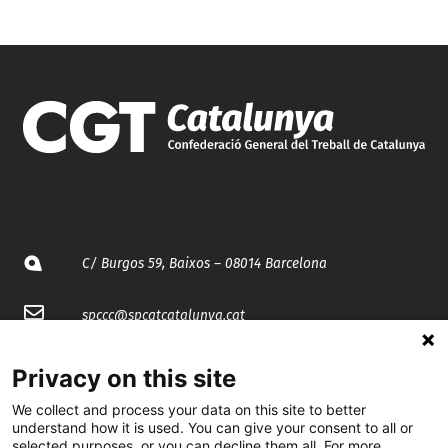
C/ Burgos 59, Baixos – 08014 Barcelona
spccc@
spcgtcatalunya.cat
935 120 481
Privacy on this site
We collect and process your data on this site to better
@CGTCatalunya
understand how it is used. You can give your consent to all or
selected purposes, or you can decline them all. For more