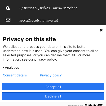
C/ Burgos 59, Baixos – 08014 Barcelona
spccc@
spcgtcatalunya.cat
935 120 481
Privacy on this site
@CGTCatalunya
We collect and process your data on this site to better
understand how it is used. You can give your consent to all or
selected purposes, or you can decline them all. For more
cgtcatalunya
information, see our privacy policy.
CGTCatalunya
Analytics
cgtcatalunya
Consent details
Privacy policy
Accept all
Desenvolupat per
Decline all
Powered by