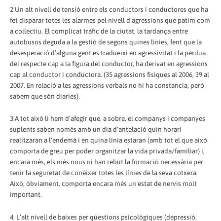
2.Un alt nivell de tensió entre els conductors i conductores que ha
fet disparar totes les alarmes pel nivell d’agressions que patim com
a col·lectiu. El complicat tràfic de la ciutat, la tardança entre
autobusos deguda a la gestió de segons quines línies, fent que la
desesperació d’alguna gent es tradueixi en agressivitat i la pèrdua
del respecte cap a la figura del conductor, ha derivat en agressions
cap al conductor i conductora. (35 agressions físiques al 2006, 39 al
2007. En relació a les agressions verbals no hi ha constancia, però
sabem que són diaries).
3.A tot això li hem d’afegir que, a sobre, el companys i companyes
suplents saben només amb un dia d’antelació quin horari
realitzaran a l’endemà i en quina línia estaran (amb tot el que això
comporta de greu per poder organitzar la vida privada/familiar) i,
encara més, els més nous ni han rebut la formació necessària per
tenir la seguretat de conèixer totes les línies de la seva cotxera.
Això, òbviament, comporta encara més un estat de nervis molt
important.
4. L’alt nivell de baixes per qüestions psicològiques (depressió,