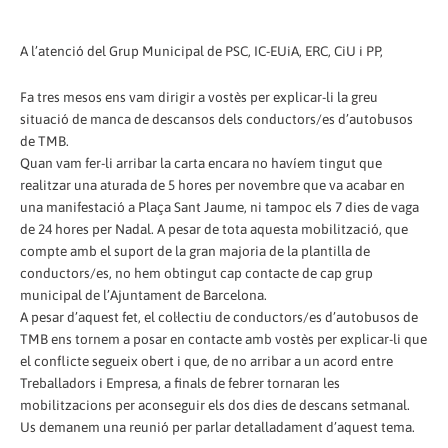
A l’atenció del Grup Municipal de PSC, IC-EUiA, ERC, CiU i PP,
Fa tres mesos ens vam dirigir a vostès per explicar-li la greu
situació de manca de descansos dels conductors/es d’autobusos
de TMB.
Quan vam fer-li arribar la carta encara no havíem tingut que
realitzar una aturada de 5 hores per novembre que va acabar en
una manifestació a Plaça Sant Jaume, ni tampoc els 7 dies de vaga
de 24 hores per Nadal. A pesar de tota aquesta mobilització, que
compte amb el suport de la gran majoria de la plantilla de
conductors/es, no hem obtingut cap contacte de cap grup
municipal de l’Ajuntament de Barcelona.
A pesar d’aquest fet, el col·lectiu de conductors/es d’autobusos de
TMB ens tornem a posar en contacte amb vostès per explicar-li que
el conflicte segueix obert i que, de no arribar a un acord entre
Treballadors i Empresa, a finals de febrer tornaran les
mobilitzacions per aconseguir els dos dies de descans setmanal.
Us demanem una reunió per parlar detalladament d’aquest tema.