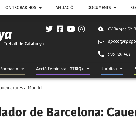
ON TROBAR-NOS
AFILIACIÓ
DOCUMENTS
RE
C/ Burgos 59, 
spccc@
spcgt
935 120 481
Formació
Acció Feminista LGTBIQ+
Jurídica
auen arbres a Madrid
dador de Barcelona: Caue