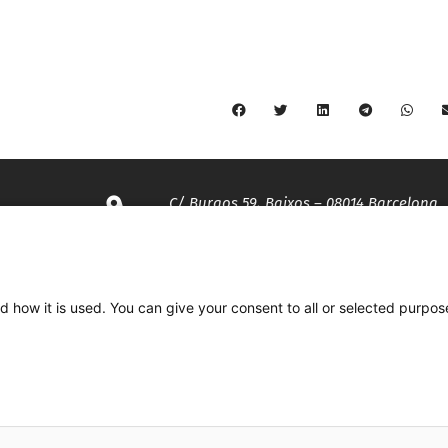
C/ Burgos 59, Baixos – 08014 Barcelona
spccc@
spcgtcatalunya.cat
d how it is used. You can give your consent to all or selected purpos
935 120 481
Desenvolupat per