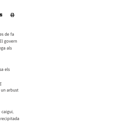
es de fa
El govern
ega als
sa els
g
 un arbust
 caigui,
precipitada