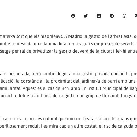
ateixa sort que els madrilenys. A Madrid la gestió de l’arbrat està, d
ambé representa una llaminadura per les grans empreses de serveis. 
etge per tal de privatitzar la gestió del verd de la ciutat i fer-hi entr
a e inesperada, però també degut a una gestió privada que no hi po
plicació, la constància i la proximitat del jardiner/a de barri amb una
amiliaritat. Aquest és el cas de Bcn, amb un Institut Municipal de llar
 un arbre feble o amb risc de caiguda o un grup de flor amb fongs, o
 i cauen, és un procés natural que mirem d’evitar tallant-lo abans que
erillosament reduït i es mira cap un altre costat, el risc de caiguda 