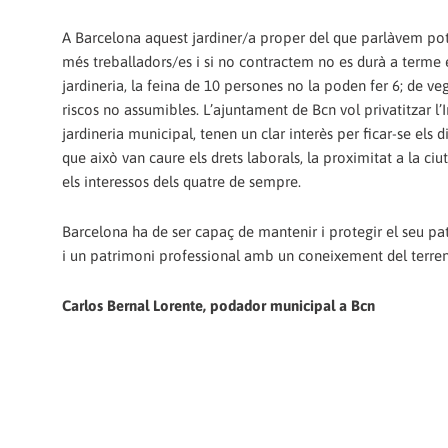
A Barcelona aquest jardiner/a proper del que parlàvem pot d
més treballadors/es i si no contractem no es durà a terme el
jardineria, la feina de 10 persones no la poden fer 6; de v
riscos no assumibles. L’ajuntament de Bcn vol privatitzar l’
jardineria municipal, tenen un clar interès per ficar-se els
que això van caure els drets laborals, la proximitat a la ciu
els interessos dels quatre de sempre.
Barcelona ha de ser capaç de mantenir i protegir el seu pa
i un patrimoni professional amb un coneixement del terreny
Carlos Bernal Lorente, podador municipal a Bcn