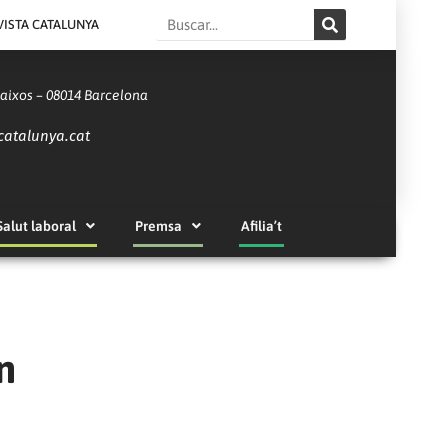
Search
VISTA CATALUNYA
Baixos – 08014 Barcelona
catalunya.cat
Salut laboral
Premsa
Afilia’t
n