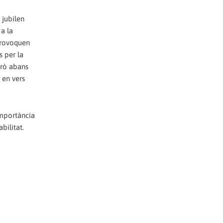
 jubilen
 a la
 provoquen
s per la
erò abans
 en vers
importància
bilitat.