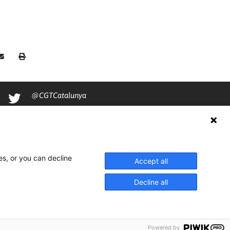
@CGTCatalunya
cgtcatalunya
CGTCatalunya
cgtcatalunya
es, or you can decline
Accept all
Decline all
Powered by