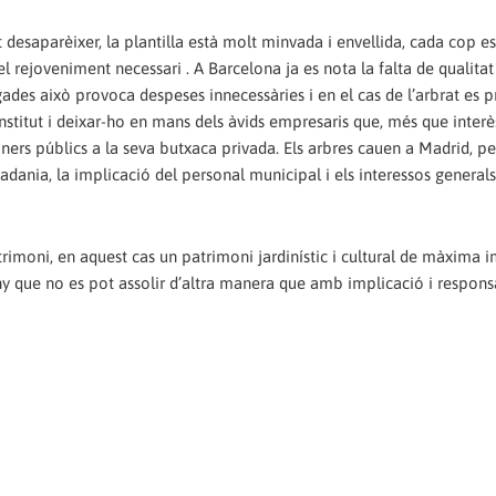
esaparèixer, la plantilla està molt minvada i envellida, cada cop es
 rejoveniment necessari . A Barcelona ja es nota la falta de qualitat
egades això provoca despeses innecessàries i en el cas de l’arbrat es
Institut i deixar-ho en mans dels àvids empresaris que, més que interè
 diners públics a la seva butxaca privada. Els arbres cauen a Madrid, p
tadania, la implicació del personal municipal i els interessos generals
trimoni, en aquest cas un patrimoni jardinístic i cultural de màxima 
 que no es pot assolir d’altra manera que amb implicació i responsa