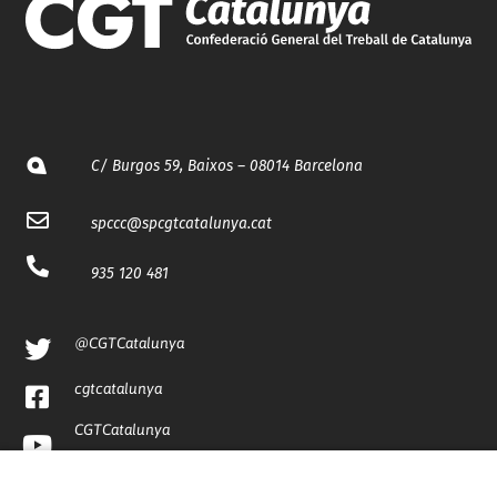
C/ Burgos 59, Baixos – 08014 Barcelona
spccc@
spcgtcatalunya.cat
935 120 481
@CGTCatalunya
cgtcatalunya
CGTCatalunya
cgtcatalunya