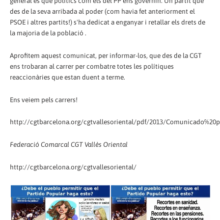
general és que polítics com els del PP ens governin. Un partit que
des de la seva arribada al poder (com havia fet anteriorment el
PSOE i altres partits!) s'ha dedicat a enganyar i retallar els drets de
la majoria de la població .
Aprofitem aquest comunicat, per informar-los, que des de la CGT
ens trobaran al carrer per combatre totes les polítiques
reaccionàries que estan duent a terme.
Ens veiem pels carrers!
http://cgtbarcelona.org/cgtvallesoriental/pdf/2013/Comunicado%20p
Federació Comarcal CGT Vallès Oriental
http://cgtbarcelona.org/cgtvallesoriental/