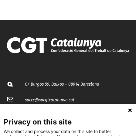
C/ Burgos 59, Baixos – 08014 Barcelona
spccc@
spcgtcatalunya.cat
935 120 481
Privacy on this site
We collect and process your data on this site to better
@CGTCatalunya