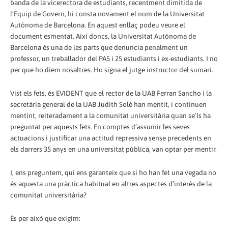
banda de la vicerectora de estudiants, recentment dimitida de
l’Equip de Govern, hi consta novament el nom de la Universitat
Autònoma de Barcelona. En aquest enllaç podeu veure el
document esmentat. Així doncs, la Universitat Autònoma de
Barcelona és una de les parts que denuncia penalment un
professor, un treballador del PAS i 25 estudiants i ex-estudiants. I no
per que ho diem nosaltres. Ho signa el jutge instructor del sumari.
Vist els fets, és EVIDENT que el rector de la UAB Ferran Sancho i la
secretària general de la UAB Judith Solé han mentit, i continuen
mentint, reiteradament a la comunitat universitària quan se’ls ha
preguntat per aquests fets. En comptes d’assumir les seves
actuacions i justificar una actitud repressiva sense precedents en
els darrers 35 anys en una universitat pública, van optar per mentir.
I, ens preguntem, qui ens garanteix que si ho han fet una vegada no
és aquesta una pràctica habitual en altres aspectes d’interès de la
comunitat universitària?
És per això que exigim: