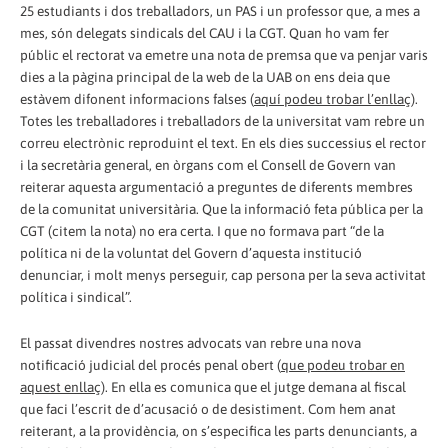
25 estudiants i dos treballadors, un PAS i un professor que, a mes a
mes, són delegats sindicals del CAU i la CGT. Quan ho vam fer
públic el rectorat va emetre una nota de premsa que va penjar varis
dies a la pàgina principal de la web de la UAB on ens deia que
estàvem difonent informacions falses (
aquí podeu trobar l’enllaç
).
Totes les treballadores i treballadors de la universitat vam rebre un
correu electrònic reproduint el text. En els dies successius el rector
i la secretària general, en òrgans com el Consell de Govern van
reiterar aquesta argumentació a preguntes de diferents membres
de la comunitat universitària. Que la informació feta pública per la
CGT (citem la nota) no era certa. I que no formava part “de la
política ni de la voluntat del Govern d’aquesta institució
denunciar, i molt menys perseguir, cap persona per la seva activitat
política i sindical”.
El passat divendres nostres advocats van rebre una nova
notificació judicial del procés penal obert (
que podeu trobar en
aquest enllaç
). En ella es comunica que el jutge demana al fiscal
que faci l’escrit de d’acusació o de desistiment. Com hem anat
reiterant, a la providència, on s’especifica les parts denunciants, a