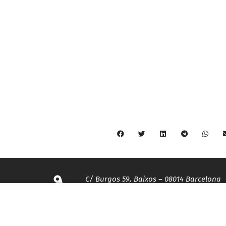
C/ Burgos 59, Baixos – 08014 Barcelona
spccc@
spcgtcatalunya.cat