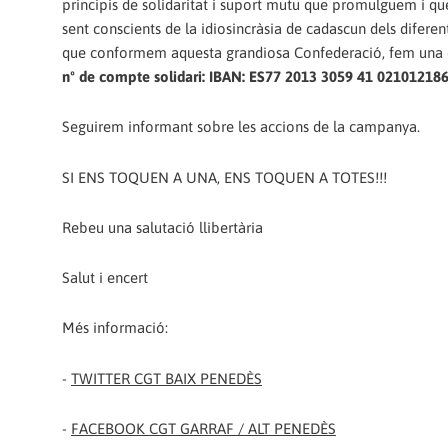
principis de solidaritat i suport mutu que promulguem i que 
sent conscients de la idiosincràsia de cadascun dels diferent
que conformem aquesta grandiosa Confederació, fem una crid
nº de compte solidari: IBAN: ES77 2013 3059 41 02101218
Seguirem informant sobre les accions de la campanya.
SI ENS TOQUEN A UNA, ENS TOQUEN A TOTES!!!
Rebeu una salutació llibertària
Salut i encert
Més informació:
-
TWITTER CGT BAIX PENEDÈS
-
FACEBOOK CGT GARRAF / ALT PENEDÈS