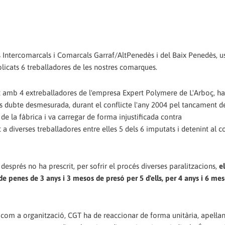
Intercomarcals i Comarcals Garraf/AltPenedès i del Baix Penedès, u
licats 6 treballadores de les nostres comarques.
 amb 4 extreballadores de l'empresa Expert Polymere de L'Arboç, h
sens dubte desmesurada, durant el conflicte l'any 2004 pel tancament d
 de la fàbrica i va carregar de forma injustificada contra
 a diverses treballadores entre elles 5 dels 6 imputats i detenint al
després no ha prescrit, per sofrir el procés diverses paralitzacions,
el
 penes de 3 anys i 3 mesos de presó per 5 d'ells, per 4 anys i 6 me
com a organització, CGT ha de reaccionar de forma unitària, apel·lan