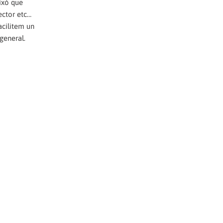
això que
sector etc…
acilitem un
general.