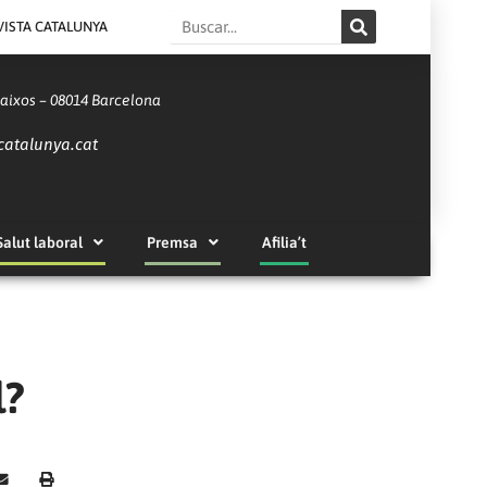
Search
VISTA CATALUNYA
Baixos – 08014 Barcelona
catalunya.cat
Salut laboral
Premsa
Afilia’t
l?