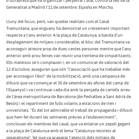
d'ultradreta que va organitzar i perpetrar l'atac contra la seu de la
Generalitat a Madrid l'11 de setembre:
España en Marcha
.
Lluny del focus, però, van quedar realitats com el Casal
Tramuntana, que enguany ha demostrat un creixement important
respecte a l'any anterior. A la plaça de Catalunya, a banda d'un
desplegament de mitjans considerable, el bloc del Tramuntana va
aconseguir atreure prop de dues-centes persones mentre que l'any
anterior amb prou feines van reunir una trentena de simpatitzants.
Ells mateixos se'n complauen i, en un comunicat de valoració del
12 d'octubre, asseguren que són "l'associació que ha treballat més
per aconseguir l'èxit" de la mobilització, amb una campanya de
difusió que va començar el 30 de setembre als afores del camp de
l'Espanyol i va continuar cada dia amb la penjada de cartells arreu
de l'àrea metropolitana de Barcelona (de Pedralbes a Sant Adrià de
Besòs) i el repartiment de fulls volants a estacions de tren i
universitats. "És del tot admirable el treball de propaganda i difusió
que hem fet durant les setmanes prèvies a l'esdeveniment",
conclouen els membres del casal, que va enlairar un zepelí gegant
a la plaça de Catalunya amb el lema "Catalunya resisteix al
separatisme", fet que va acaparar l'atenció dels mitjans de