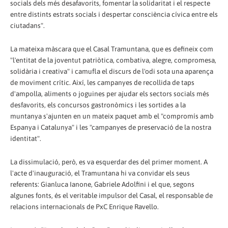
socials dels més desafavorits, fomentar la solidaritat i el respecte
entre distints estrats socials i despertar consciència cívica entre els
ciutadans".
La mateixa màscara que el Casal Tramuntana, que es defineix com
"l'entitat de la joventut patriòtica, combativa, alegre, compromesa,
solidària i creativa" i camufla el discurs de l'odi sota una aparença
de moviment crític. Així, les campanyes de recollida de taps
d'ampolla, aliments o joguines per ajudar els sectors socials més
desfavorits, els concursos gastronòmics i les sortides a la
muntanya s'ajunten en un mateix paquet amb el "compromís amb
Espanya i Catalunya" i les "campanyes de preservació de la nostra
identitat".
La dissimulació, però, es va esquerdar des del primer moment. A
l'acte d'inauguració, el Tramuntana hi va convidar els seus
referents: Gianluca Ianone, Gabriele Adolfini i el que, segons
algunes fonts, és el veritable impulsor del Casal, el responsable de
relacions internacionals de PxC Enrique Ravello.