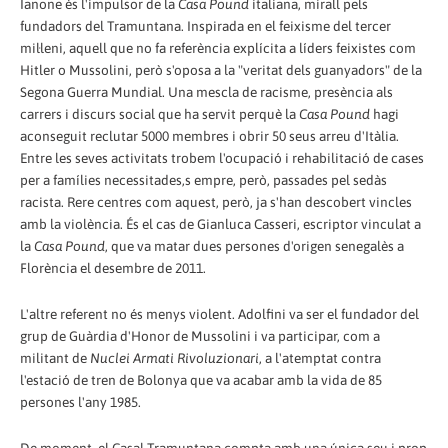
Ianone és l'impulsor de la
Casa Pound
italiana, mirall pels
fundadors del Tramuntana. Inspirada en el feixisme del tercer
mil·leni, aquell que no fa referència explícita a líders feixistes com
Hitler o Mussolini, però s'oposa a la "veritat dels guanyadors" de la
Segona Guerra Mundial. Una mescla de racisme, presència als
carrers i discurs social que ha servit perquè la
Casa Pound
hagi
aconseguit reclutar 5000 membres i obrir 50 seus arreu d'Itàlia.
Entre les seves activitats trobem l'ocupació i rehabilitació de cases
per a famílies necessitades,s empre, però, passades pel sedàs
racista. Rere centres com aquest, però, ja s'han descobert vincles
amb la violència. És el cas de Gianluca Casseri, escriptor vinculat a
la
Casa Pound
, que va matar dues persones d'origen senegalès a
Florència el desembre de 2011.
L'altre referent no és menys violent. Adolfini va ser el fundador del
grup de Guàrdia d'Honor de Mussolini i va participar, com a
militant de
Nuclei Armati Rivoluzionari
, a l'atemptat contra
l'estació de tren de Bolonya que va acabar amb la vida de 85
persones l'any 1985.
De moment, el Casal Tramuntana compta amb una única seu i prop