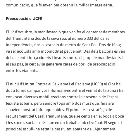
comunicació, que frisaven per obtenir la millor imatge aèria.
Preocupació d'UCFR
El 12 d'octubre, la manifestació que van fer el centenar de membres
del Tramuntana des de la seva seu, al número 333 del carrer
Independència, fins a l'estació de metro de Sant Pau-Dos de Maig,
va ser acollida amb incomoditat pel veïnat. Des dels balcons es van
deixar sentir força xiulets i insults contra el grup de manifestants i,
al seu pas, la cercavila generava cares de por i de preocupació
entre les vianants.
El nucli d'Unitat Contra el Feixisme i el Racisme (UCFR) al Clot ha
dut a terme campanyes informatives entre el veïnat de la zona i ha
convocat diverses mobilitzacions contra la presència de l'espai
feixista al barri, però sempre topa amb dos murs que, fina ara,
s'havien mostrat infranquejables. El primer és l'estratègia de
reclutament del Casal Tramuntana, que se centra en el boca a boca
i les xarxes socials més que en un treball amb el veïnat. El segon -i
principal escull- ha estat la passivitat aparent de l'Ajuntament