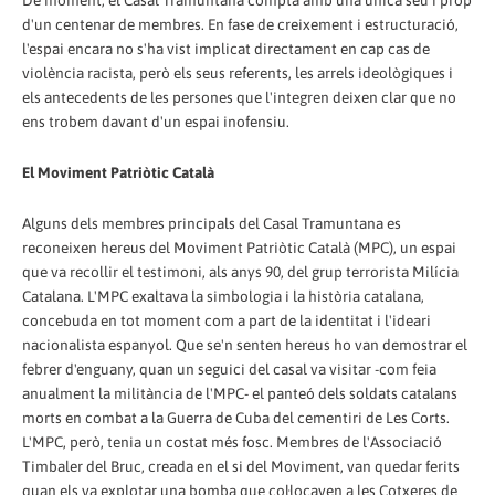
d'un centenar de membres. En fase de creixement i estructuració,
l'espai encara no s'ha vist implicat directament en cap cas de
violència racista, però els seus referents, les arrels ideològiques i
els antecedents de les persones que l'integren deixen clar que no
ens trobem davant d'un espai inofensiu.
El Moviment Patriòtic Català
Alguns dels membres principals del Casal Tramuntana es
reconeixen hereus del Moviment Patriòtic Català (MPC), un espai
que va recollir el testimoni, als anys 90, del grup terrorista Milícia
Catalana. L'MPC exaltava la simbologia i la història catalana,
concebuda en tot moment com a part de la identitat i l'ideari
nacionalista espanyol. Que se'n senten hereus ho van demostrar el
febrer d'enguany, quan un seguici del casal va visitar -com feia
anualment la militància de l'MPC- el panteó dels soldats catalans
morts en combat a la Guerra de Cuba del cementiri de Les Corts.
L'MPC, però, tenia un costat més fosc. Membres de l'Associació
Timbaler del Bruc, creada en el si del Moviment, van quedar ferits
quan els va explotar una bomba que col·locaven a les Cotxeres de