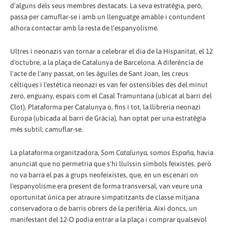
d’alguns dels seus membres destacats. La seva estratègia, però,
passa per camuflar-se i amb un llenguatge amable i contundent
alhora contactar amb la resta de l’espanyolisme.
Ultres i neonazis van tornar a celebrar el dia de la Hispanitat, el 12
d'octubre, a la plaça de Catalunya de Barcelona. A diferència de
l'acte de l'any passat, on les àguiles de Sant Joan, les creus
cèltiques i l'estètica neonazi es van fer ostensibles des del minut
zero, enguany, espais com el Casal Tramuntana (ubicat al barri del
Clot), Plataforma per Catalunya o, fins i tot, la llibreria neonazi
Europa (ubicada al barri de Gràcia), han optat per una estratègia
més subtil: camuflar-se.
La plataforma organitzadora,
Som Catalunya, somos España
, havia
anunciat que no permetria que s'hi lluïssin símbols feixistes, però
no va barra el pas a grups neofeixistes, que, en un escenari on
l'espanyolisme era present de forma transversal, van veure una
oportunitat única per atraure simpatitzants de classe mitjana
conservadora o de barris obrers de la perifèria. Així doncs, un
manifestant del 12-O podia entrar a la plaça i comprar qualsevol