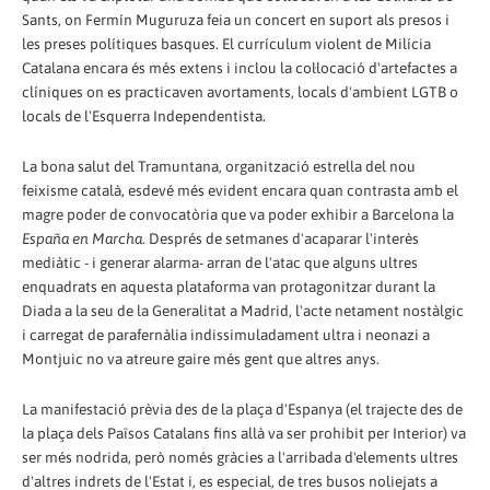
Sants, on Fermín Muguruza feia un concert en suport als presos i
les preses polítiques basques. El currículum violent de Milícia
Catalana encara és més extens i inclou la col·locació d'artefactes a
clíniques on es practicaven avortaments, locals d'ambient LGTB o
locals de l'Esquerra Independentista.
La bona salut del Tramuntana, organització estrella del nou
feixisme català, esdevé més evident encara quan contrasta amb el
magre poder de convocatòria que va poder exhibir a Barcelona la
España en Marcha
. Després de setmanes d'acaparar l'interès
mediàtic - i generar alarma- arran de l'atac que alguns ultres
enquadrats en aquesta plataforma van protagonitzar durant la
Diada a la seu de la Generalitat a Madrid, l'acte netament nostàlgic
i carregat de parafernàlia indissimuladament ultra i neonazi a
Montjuic no va atreure gaire més gent que altres anys.
La manifestació prèvia des de la plaça d'Espanya (el trajecte des de
la plaça dels Països Catalans fins allà va ser prohibit per Interior) va
ser més nodrida, però només gràcies a l'arribada d'elements ultres
d'altres indrets de l'Estat i, es especial, de tres busos noliejats a