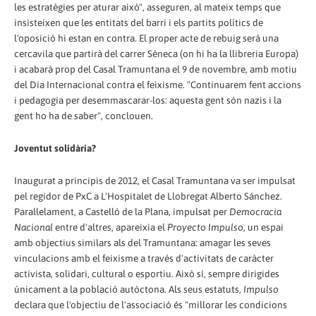
les estratègies per aturar això", asseguren, al mateix temps que
insisteixen que les entitats del barri i els partits polítics de
l'oposició hi estan en contra. El proper acte de rebuig serà una
cercavila que partirà del carrer Sèneca (on hi ha la llibreria Europa)
i acabarà prop del Casal Tramuntana el 9 de novembre, amb motiu
del Dia Internacional contra el feixisme. "Continuarem fent accions
i pedagogia per desemmascarar-los: aquesta gent són nazis i la
gent ho ha de saber", conclouen.
Joventut solidària?
Inaugurat a principis de 2012, el Casal Tramuntana va ser impulsat
pel regidor de PxC a L'Hospitalet de Llobregat Alberto Sánchez.
Paral·lelament, a Castelló de la Plana, impulsat per
Democracia
Nacional
entre d'altres, apareixia el
Proyecto Impulso
, un espai
amb objectius similars als del Tramuntana: amagar les seves
vinculacions amb el feixisme a través d'activitats de caràcter
activista, solidari, cultural o esportiu. Això sí, sempre dirigides
únicament a la població autòctona. Als seus estatuts,
Impulso
declara que l'objectiu de l'associació és "millorar les condicions