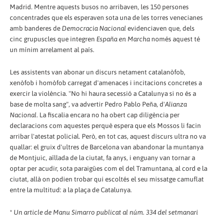
Madrid. Mentre aquests busos no arribaven, les 150 persones
concentrades que els esperaven sota una de les torres venecianes
amb banderes de
Democracia Nacional
evidenciaven que, dels
cinc grupuscles que integren
España en Marcha
només aquest té
un mínim arrelament al país.
Les assistents van abonar un discurs netament catalanòfob,
xenòfob i homòfob carregat d'amenaces i incitacions concretes a
exercir la violència. "No hi haura secessió a Catalunya si no és a
base de molta sang", va advertir Pedro Pablo Peña, d'
Alianza
Nacional
. La fiscalia encara no ha obert cap diligència per
declaracions com aquestes perquè espera que els Mossos li facin
arribar l'atestat policial. Però, en tot cas, aquest discurs ultra no va
quallar: el gruix d'ultres de Barcelona van abandonar la muntanya
de Montjuic, aïllada de la ciutat, fa anys, i enguany van tornar a
optar per acudir, sota paraigües com el del Tramuntana, al cord e la
ciutat, allà on podien trobar qui escoltés el seu missatge camuflat
entre la multitud: a la plaça de Catalunya.
*
Un article de Manu Simarro publicat al núm. 334 del setmanari