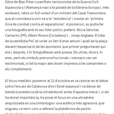
llibre de Blas Piñar o pamflets revisionistes de la Guerra Civil
Espanyola o l'Alemanya nazi a la parada de la llibreria Europa i, més
endavant, rebre un full volant d'un militant del Casal Tramuntana
que el convidava a unir-se a la "resistència" i a estar en "primera
línia de combat contra el separatisme". A posteriori, es podia fer
una fotografia amb el seu líder polític preferit: Alicia Sánchez
Camacho (PP), Albert Rivera (Ciutadans) i... Josep Anglada. El líder
de la xenòfoba PxC es va fer un fart d'anar amunt i avall de la plaça
davant l'expectació de les assistents, que primer preguntaven qui
era i, després, s'hi fotografiaven amb pressa. Els ultres, doncs, hi
eren, però els símbols preconstitucionals i neonazis van ser
testimonials, si bé la major ales duien impresos a les samarretes o
els complements.
El focus mediàtic posterior al 12 d'octubre es va centrar en el debat
sobre l'encaix de Catalunya dins l'Estat espanyol i va deixar de
banda la presència de la ultradreta en actes d'aquesta mena; i, si els
ha donat importància, ha posat el focus en una ultradreta
anquilosada en una simbologia i una estètica més agressiva, que
enguany va tenir com a referent la plataforma de partits