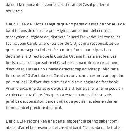
davant la manca de llicència d'activitat del Casal per fer-hi
activitats.
Des d'UCFR del Clot s'assegura que no paren d'assistir a consells de
barri i plens de districte per exigir el tancament del centre i
assenyalen el regidor del districte Eduard Freixedes i el conseller
tècnic Joan Cambronero (els dos de CiU) com a responsables de
que encara segueixi obert. Per contra, fonts municipals han
declarat a la Directa que la Guàrdia Urbana hi està a sobre. Les
fonts asseguren que sobre el Casal pesa una ordre de cessament
d'activitat. Fins ara no s'havia detectat cap activitat publicitària
fins que, el 10 d'octubre, el Casal va convocar un esmorzar popular
pel matí del 12 d'octubre a través de la seva pàgina de facebook.
Arran d'això, una dotació de Guàrdia Urbana va fer una inspecció i
va aixecar acta d'uns fets que ara estan en mans dels serveis
jurídics del consistori barceloní, i que podrien acabar en darrer
terme amb el precinte del local.
Des d'UCFR reconeixen una certa impotència per no saber com
atacar d'arrel la presència del casal al barri: "No acabem de trobar