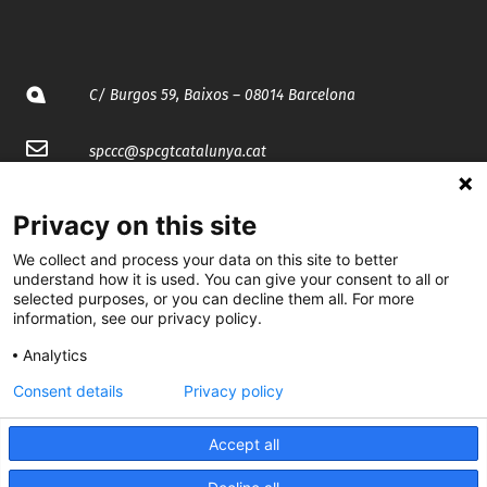
C/ Burgos 59, Baixos – 08014 Barcelona
spccc@
spcgtcatalunya.cat
935 120 481
Privacy on this site
We collect and process your data on this site to better
@CGTCatalunya
understand how it is used. You can give your consent to all or
selected purposes, or you can decline them all. For more
cgtcatalunya
information, see our privacy policy.
CGTCatalunya
Analytics
Consent details
Privacy policy
cgtcatalunya
Accept all