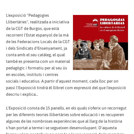
L'exposició "Pedagogies
Llibertàries", realitzada a iniciativa
de la CGT de Burgos, que està
recorrent l'Estat espanyol de la mà
de les Federacions Locals de la CGT
i dels Sindicats d'Ensenyament, ja
conta amb el seu catàleg, el qual
també es presenta com un material
pedagògic i formatiu per al seu ús
en escoles, instituts i centres
socials i educatius. A partir d'aquest moment, cada lloc per on
passi l'Exposició tindrà èl llibret com expressió del que l'exposició
descriu i explica…
L'Exposició consta de 15 panells, en els quals s'oferix un recorregut
per les diferents teories llibertàries sobre educació i es recuperen
algunes de les nombroses experiències que al llarg de la història
s'han portat a terme i se segueixen desenvolupant. D'aquesta