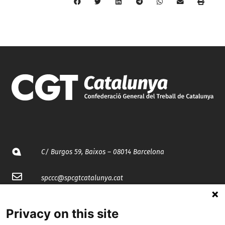
C/ Burgos 59, Baixos – 08014 Barcelona
spccc@
spcgtcatalunya.cat
935 120 481
Privacy on this site