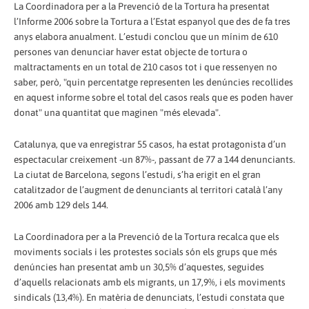
La Coordinadora per a la Prevenció de la Tortura ha presentat
l’Informe 2006 sobre la Tortura a l’Estat espanyol que des de fa tres
anys elabora anualment. L’estudi conclou que un mínim de 610
persones van denunciar haver estat objecte de tortura o
maltractaments en un total de 210 casos tot i que ressenyen no
saber, però, "quin percentatge representen les denúncies recollides
en aquest informe sobre el total del casos reals que es poden haver
donat" una quantitat que maginen "més elevada".
Catalunya, que va enregistrar 55 casos, ha estat protagonista d’un
espectacular creixement -un 87%-, passant de 77 a 144 denunciants.
La ciutat de Barcelona, segons l’estudi, s’ha erigit en el gran
catalitzador de l’augment de denunciants al territori català l’any
2006 amb 129 dels 144.
La Coordinadora per a la Prevenció de la Tortura recalca que els
moviments socials i les protestes socials són els grups que més
denúncies han presentat amb un 30,5% d’aquestes, seguides
d’aquells relacionats amb els migrants, un 17,9%, i els moviments
sindicals (13,4%). En matèria de denunciats, l’estudi constata que